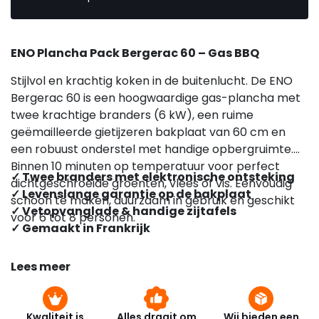
ENO Plancha Pack Bergerac 60 – Gas BBQ
Stijlvol en krachtig koken in de buitenlucht. De ENO
Bergerac 60 is een hoogwaardige gas-plancha met
twee krachtige branders (6 kW), een ruime
geëmailleerde gietijzeren bakplaat van 60 cm en
een robuust onderstel met handige opbergruimte.
Binnen 10 minuten op temperatuur voor perfect
✓ Twee branders met elektronische ontsteking
dichtgeschroeide groenten, vlees of vis. Eenvoudig
✓ Levenslange garantie op de bakplaat
schoon te maken, duurzaam in gebruik en geschikt
✓ Vetopvanglade & handige zijtafels
voor 6 tot 8 personen.
✓ Gemaakt in Frankrijk
Lees meer
Kwaliteit is
Alles draait om
Wij bieden een