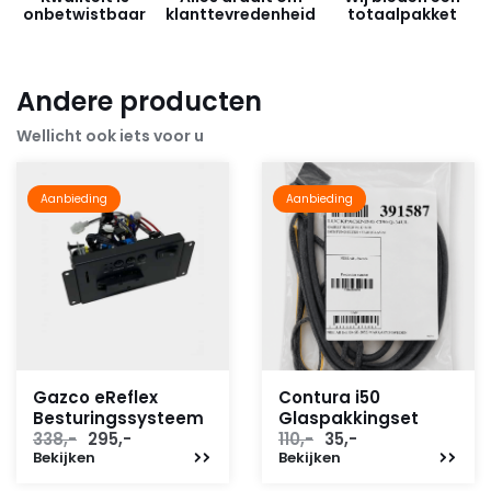
onbetwistbaar
klanttevredenheid
totaalpakket
Andere producten
Wellicht ook iets voor u
Aanbieding
Aanbieding
Gazco eReflex
Contura i50
Besturingssysteem
Glaspakkingset
Oorspronkelijke
Huidige
Oorspronkelijke
Huidige
338,-
295,-
110,-
35,-
Bekijken
prijs
prijs
Bekijken
prijs
prijs
was:
is:
was:
is: