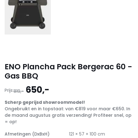
ENO Plancha Pack Bergerac 60 -
Gas BBQ
Oorspronkelijke
Huidige
650,-
Prijs:
819,-
prijs
prijs
Scherp geprijsd showroommodel!
was:
is:
Ongebruikt en in topstaat: van €819 voor maar €650. In
819,-.
650,-.
de maand augustus gratis verzending! Profiteer snel, op
= op!
Afmetingen (DxBxH)
121 × 57 × 100 cm