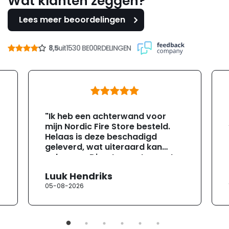
Wat klanten zeggen?
Lees meer beoordelingen
8,5
uit
1530 BE00RDELINGEN
"Ik heb een achterwand voor
mijn Nordic Fire Store besteld.
Helaas is deze beschadigd
geleverd, wat uiteraard kan
gebeuren. Direct na ontvangst
heb ik contact opgenomen met
Luuk Hendriks
de klantenservice. Helaas
05-08-2026
verloopt de communicatie erg
moeizaam; tussen de e-
mailwisselingen zit telkens
ongeveer een week. Hierdoor
duurt de afhandeling onnodig