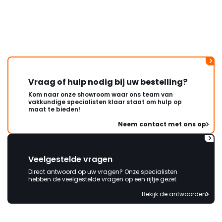
lang. Ik hoop dat dit spoedig
wordt opgelost en dat ik op
korte termijn een nieuwe,
onbeschadigde achterwand
mag ontvangen."
Vraag of hulp nodig bij uw bestelling?
Kom naar onze showroom waar ons team van
vakkundige specialisten klaar staat om hulp op
maat te bieden!
Neem contact met ons op
Veelgestelde vragen
Direct antwoord op uw vragen? Onze specialisten
hebben de veelgestelde vragen op een rijtje gezet
Bekijk de antwoorden