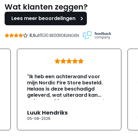
Wat klanten zeggen?
Lees meer beoordelingen
8,5
uit
1530 BE00RDELINGEN
"Ik heb een achterwand voor
mijn Nordic Fire Store besteld.
Helaas is deze beschadigd
geleverd, wat uiteraard kan
gebeuren. Direct na ontvangst
heb ik contact opgenomen met
Luuk Hendriks
de klantenservice. Helaas
05-08-2026
verloopt de communicatie erg
moeizaam; tussen de e-
mailwisselingen zit telkens