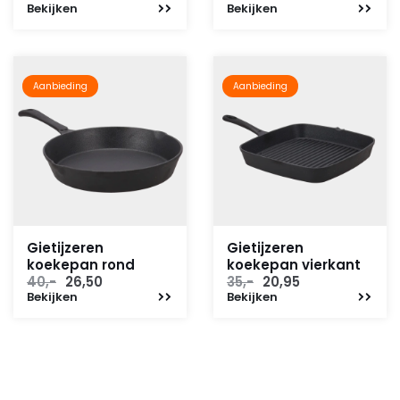
Bekijken
Bekijken
Aanbieding
Aanbieding
Gietijzeren
Gietijzeren
koekepan rond
koekepan vierkant
Oorspronkelijke
Huidige
Oorspronkelijke
Huidige
40,-
26,50
35,-
20,95
Bekijken
prijs
prijs
Bekijken
prijs
prijs
was:
is:
was:
is:
40,-.
26,50.
35,-.
20,95.