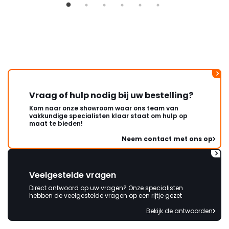
ongeveer een week. Hierdoor
duurt de afhandeling onnodig
lang. Ik hoop dat dit spoedig
wordt opgelost en dat ik op
korte termijn een nieuwe,
onbeschadigde achterwand
mag ontvangen."
Vraag of hulp nodig bij uw bestelling?
Kom naar onze showroom waar ons team van
vakkundige specialisten klaar staat om hulp op
maat te bieden!
Neem contact met ons op
Veelgestelde vragen
Direct antwoord op uw vragen? Onze specialisten
hebben de veelgestelde vragen op een rijtje gezet
Bekijk de antwoorden