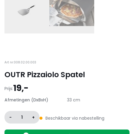
Art nr:008.02.00.003
OUTR Pizzaiolo Spatel
19,-
Prijs:
Afmetingen (DxBxH)
33 cm
-
1
+
Beschikbaar via nabestelling