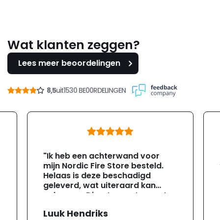
Wat klanten zeggen?
Lees meer beoordelingen
8,5
uit
1530 BE00RDELINGEN
"Ik heb een achterwand voor
mijn Nordic Fire Store besteld.
Helaas is deze beschadigd
geleverd, wat uiteraard kan
gebeuren. Direct na ontvangst
heb ik contact opgenomen met
Luuk Hendriks
de klantenservice. Helaas