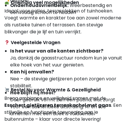
Oneindig veel mogelijkheden
Onderhoudsvriendelijk:
Weerbestendig en
Ideaal voor patios, terrasplekken of tuinhoeken.
eenvoudig schoon te houden
Voegt warmte en karakter toe aan zowel moderne
als rustieke tuinen of terrassen. Een stevige
blikvanger die je lijf en tuin verrijkt.
Veelgestelde Vragen
Is het vuur van alle kanten zichtbaar?
Ja, dankzij de gaasstructuur rondom kun je vanuit
elke hoek van het vuur genieten.
Kan hij omvallen?
Nee – de stevige gietijzeren poten zorgen voor
stabiliteit.
Bestel Nu voor Warmte & Gezelligheid
Hoe blijft hij mooi?
Breng ambiance en veiligheid samen met de
Door gebruik vormt zich een patina, wat zorgt
Esschert gietijzeren terraskachel met gaas
. Een
voor een authentieke uitstraling. Af en toe
stijlvolle en functionele toevoeging aan je
afnemen met een doek is voldoende.
buitenruimte – klaar voor directe levering!