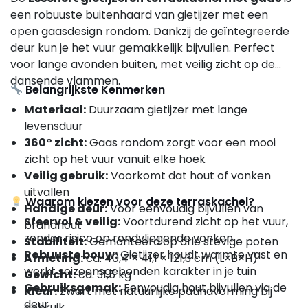
een robuuste buitenhaard van gietijzer met een
open gaasdesign rondom. Dankzij de geïntegreerde
deur kun je het vuur gemakkelijk bijvullen. Perfect
voor lange avonden buiten, met veilig zicht op de
dansende vlammen.
Belangrijkste Kenmerken
Materiaal:
Duurzaam gietijzer met lange
levensduur
360° zicht:
Gaas rondom zorgt voor een mooi
zicht op het vuur vanuit elke hoek
Veilig gebruik:
Voorkomt dat hout of vonken
uitvallen
Waarom kiezen voor deze terraskachel?
Handige deur:
Voor eenvoudig bijvullen van
Sfeervol & veilig:
Voortdurend zicht op het vuur,
brandhout
zonder risico op rondvliegende vonken
Stabiliteit:
Gemonteerd op drie stevige poten
Robuuste bouw:
Gietijzer houdt warmte vast en
Afmeting:
ca. 40,4 × 41,1 × 121,3 cm (L×B×H)
werkt seizoensgebonden karakter in je tuin
Gewicht:
ca. 31,5 kg
Gebruiksgemak:
Eenvoudig hout bijvullen via de
Kleur:
Zwart met natuurlijke patinavorming bij
deur
gebruik