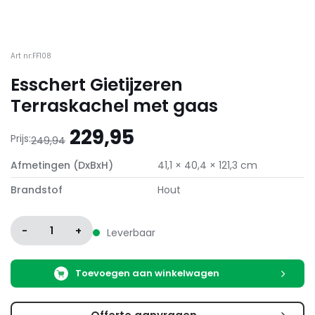
Art nr:FF108
Esschert Gietijzeren
Terraskachel met gaas
Oorspronkelijke
Huidige
229,95
Prijs:
249,94
prijs
prijs
Afmetingen (DxBxH)
41,1 × 40,4 × 121,3 cm
was:
is:
249,94.
229,95.
Brandstof
Hout
-
1
+
Leverbaar
Toevoegen aan winkelwagen