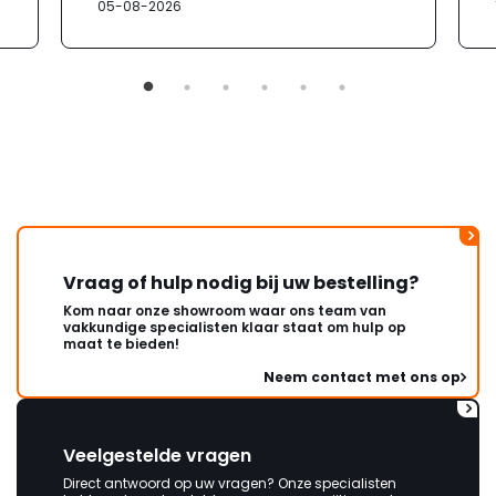
05-08-2026
verloopt de communicatie erg
moeizaam; tussen de e-
mailwisselingen zit telkens
ongeveer een week. Hierdoor
duurt de afhandeling onnodig
lang. Ik hoop dat dit spoedig
wordt opgelost en dat ik op
korte termijn een nieuwe,
onbeschadigde achterwand
mag ontvangen."
Vraag of hulp nodig bij uw bestelling?
Kom naar onze showroom waar ons team van
vakkundige specialisten klaar staat om hulp op
maat te bieden!
Neem contact met ons op
Veelgestelde vragen
Direct antwoord op uw vragen? Onze specialisten