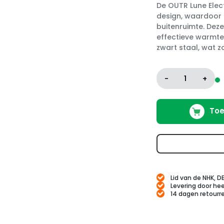
De OUTR Lune Elect
design, waardoor 
buitenruimte. Dez
effectieve warmte
zwart staal, wat zo
-
1
+
Toe
Lid van de NHK, D
Levering door hee
14 dagen retourr