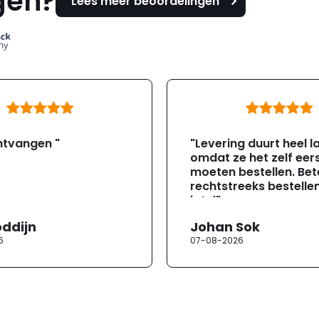
gen?
Lees meer beoordelingen
ntvangen "
"Levering duurt heel l
omdat ze het zelf eer
moeten bestellen. Bete
rechtstreeks bestellen
jotul"
oddijn
Johan Sok
6
07-08-2026