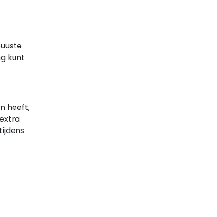
buuste
ng kunt
n heeft,
 extra
tijdens