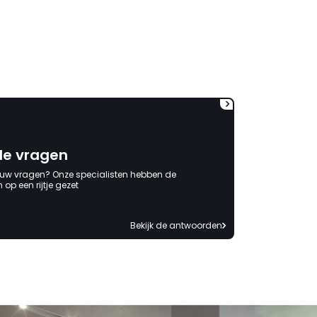
lang. Ik hoop dat dit spoedig
wordt opgelost en dat ik op
korte termijn een nieuwe,
onbeschadigde achterwand
mag ontvangen."
de vragen
 uw vragen? Onze specialisten hebben de
op een rijtje gezet
Bekijk de antwoorden