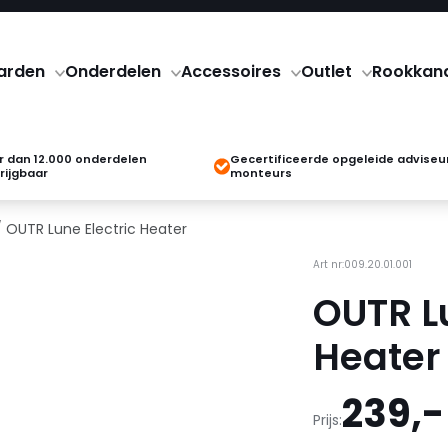
arden
Onderdelen
Accessoires
Outlet
Rookkan
 dan 12.000 onderdelen
Gecertificeerde opgeleide adviseu
rijgbaar
monteurs
 OUTR Lune Electric Heater
Art nr:009.20.01.001
OUTR Lu
Heater
239,-
Prijs: