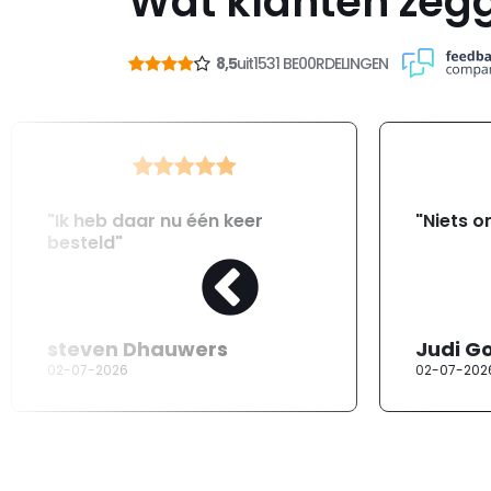
Wat klanten zeg
8,5
uit
1531 BE00RDELINGEN
"Ik heb daar nu één keer
"Niets o
besteld"
steven Dhauwers
Judi G
02-07-2026
02-07-202