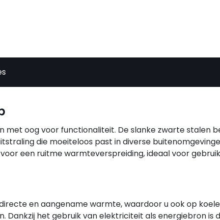
es
p
 met oog voor functionaliteit. De slanke zwarte stalen b
itstraling die moeiteloos past in diverse buitenomgeving
voor een ruitme warmteverspreiding, ideaal voor gebrui
t directe en aangename warmte, waardoor u ook op koel
 Dankzij het gebruik van elektriciteit als energiebron is 