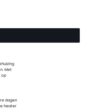
ehuizing
en. Met
k op
ere dagen
de heater