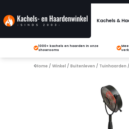
Kachels & Ha
1000+ kachels en haarden in onze
Meer
showrooms
verk
Home
/
Winkel
/
Buitenleven
/
Tuinhaarden
/