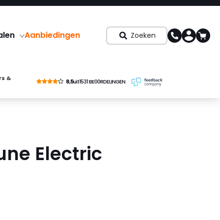
alen
Aanbiedingen
Zoeken
rs &
8,5
uit
1531 BE00RDELINGEN
ne Electric