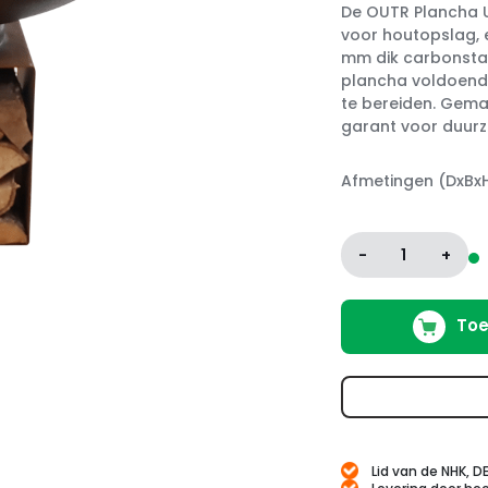
De OUTR Plancha U
voor houtopslag, 
mm dik carbonstaa
plancha voldoende 
te bereiden. Gemaa
garant voor duurz
Afmetingen (DxBx
-
1
+
Toe
Lid van de NHK, D