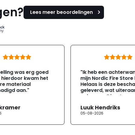
gen?
Lees meer beoordelingen
elling was erg goed
"Ik heb een achterwa
, hierdoor kwam het
mijn Nordic Fire Store
re materiaal
Helaas is deze besch
adigd aan."
geleverd, wat uiteraa
gebeuren. Direct na
ontvangst heb ik con
 kramer
Luuk Hendriks
opgenomen met de
6
05-08-2026
klantenservice. Helaa
verloopt de communi
erg moeizaam; tussen
mailwisselingen zit te