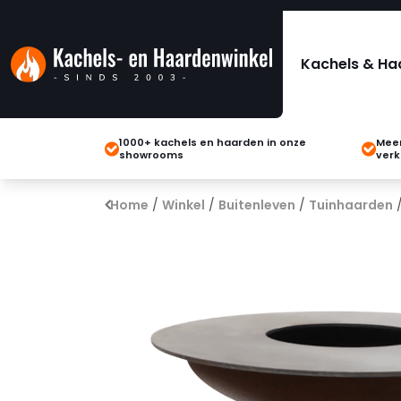
Kachels & Ha
1000+ kachels en haarden in onze
Meer
showrooms
verk
Home
/
Winkel
/
Buitenleven
/
Tuinhaarden
/