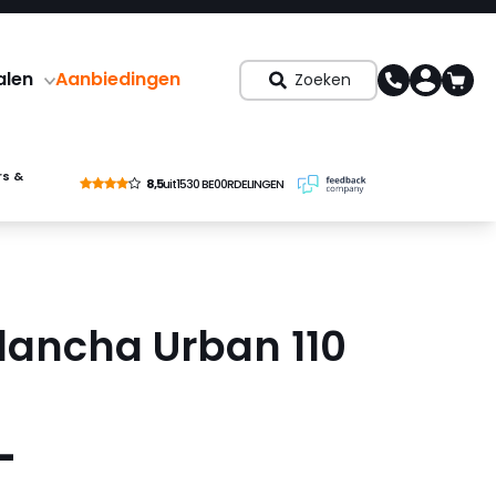
alen
Aanbiedingen
Zoeken
rs &
8,5
uit
1530 BE00RDELINGEN
lancha Urban 110
-