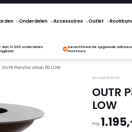
arden
Onderdelen
Accessoires
Outlet
Rookkan
 dan 12.000 onderdelen
Gecertificeerde opgeleide adviseu
rijgbaar
monteurs
 OUTR Plancha Urban 110 LOW
Art nr:001.01.30.103
OUTR P
LOW
1.195,
Prijs: