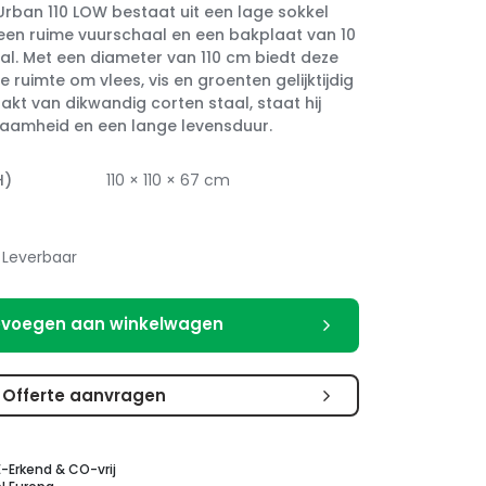
rban 110 LOW bestaat uit een lage sokkel
een ruime vuurschaal en een bakplaat van 10
l. Met een diameter van 110 cm biedt deze
ruimte om vlees, vis en groenten gelijktijdig
kt van dikwandig corten staal, staat hij
aamheid en een lange levensduur.
H)
110 × 110 × 67 cm
Leverbaar
voegen aan winkelwagen
Offerte aanvragen
E-Erkend & CO-vrij