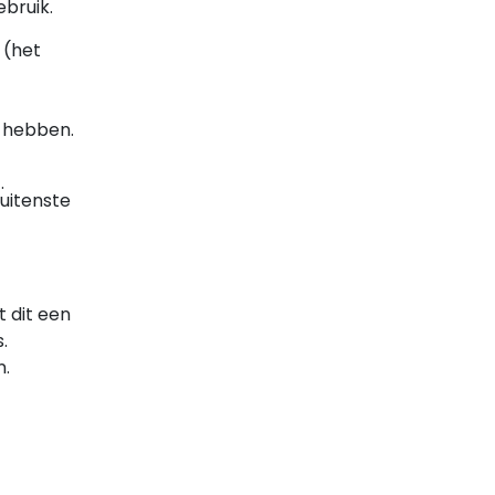
ebruik.
 (het
t hebben.
.
buitenste
t dit een
.
n.