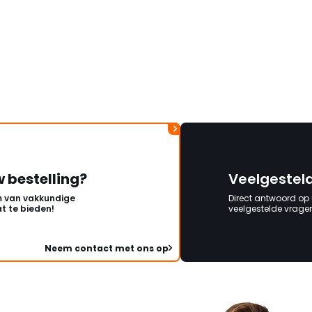
ongeveer een week. H
duurt de afhandeling
lang. Ik hoop dat dit spoedig
wordt opgelost en dat
korte termijn een nie
onbeschadigde acht
mag ontvangen."
w bestelling?
Veelgestel
 van vakkundige
Direct antwoord op
t te bieden!
veelgestelde vragen 
Neem contact met ons op