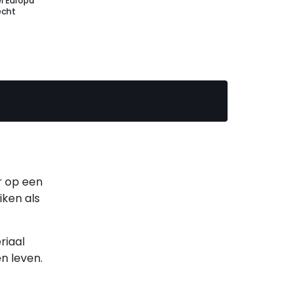
l Europa
echt
r op een
iken als
riaal
n leven.