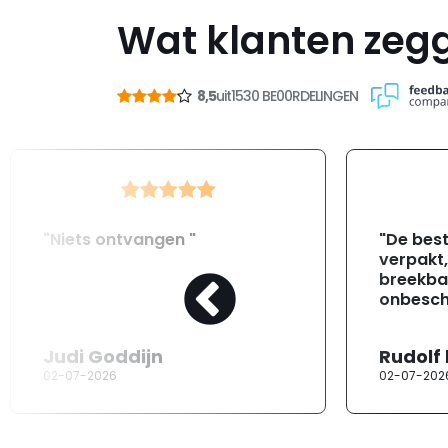
Wat klanten zeg
8,5
uit
1530 BE00RDELINGEN
"Niets ontvangen "
"De best
verpakt
breekba
onbesch
Judi Goddijn
Rudolf
02-07-2026
02-07-202