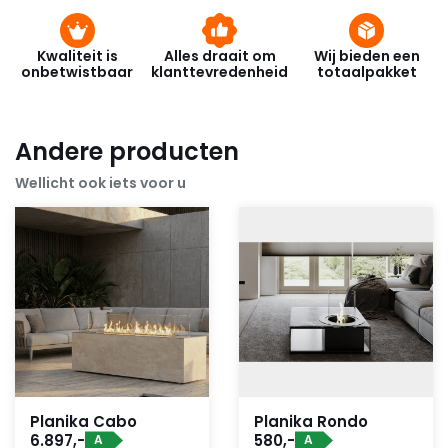
Kwaliteit is
Alles draait om
Wij bieden een
onbetwistbaar
klanttevredenheid
totaalpakket
Andere producten
Wellicht ook iets voor u
Planika Cabo
Planika Rondo
6.897,-
580,-
A
A