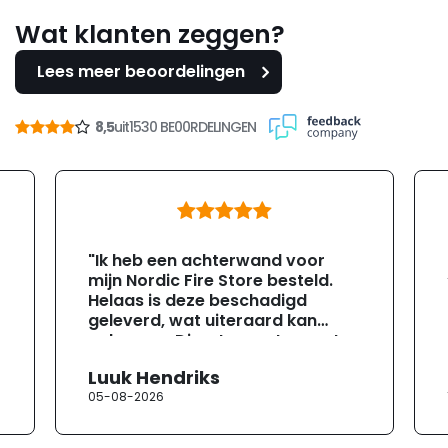
Wat klanten zeggen?
Lees meer beoordelingen
8,5
uit
1530 BE00RDELINGEN
"Ik heb een achterwand voor
mijn Nordic Fire Store besteld.
Helaas is deze beschadigd
geleverd, wat uiteraard kan
gebeuren. Direct na ontvangst
heb ik contact opgenomen met
Luuk Hendriks
de klantenservice. Helaas
05-08-2026
verloopt de communicatie erg
moeizaam; tussen de e-
mailwisselingen zit telkens