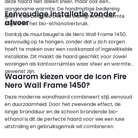
deze haard niet alleen sfeer, maar ook een
aangename warmte. De handmatige bediening
Eenvoudige installatie zonder
geeft u de controle over de vlamgrootte, warmte
afvoer
afgifte en het bio-ethanolverbruik.
Dankzij de muurbeugel is de Nero Wall Frame 1450
eenvoudig op te hangen, zonder dat u zich zorgen
hoeft te maken over een rookkanaal of ingewikkelde
installatie. Dit maakt de haard geschikt voor zowel
woningen als kantoorruimtes waar sfeer en warmte
gewenst zijn.
Waarom kiezen voor de Icon Fire
Nero Wall Frame 1450?
Deze moderne wandhaard combineert stijl, eenvoud
en duurzaamheid. Door het zwevende effect, de
lange brandduur en de schoon brandende bio-
ethanol is dit de perfecte haard voor wie een luxe
uitstraling en gebruiksgemak wil combineren.