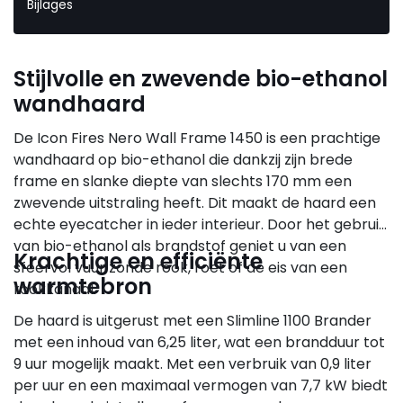
Bijlages
Stijlvolle en zwevende bio-ethanol
wandhaard
De Icon Fires Nero Wall Frame 1450 is een prachtige
wandhaard op bio-ethanol die dankzij zijn brede
frame en slanke diepte van slechts 170 mm een
zwevende uitstraling heeft. Dit maakt de haard een
echte eyecatcher in ieder interieur. Door het gebruik
van bio-ethanol als brandstof geniet u van een
Krachtige en efficiënte
sfeervol vuur zonde rook, roet of de eis van een
warmtebron
rookkanaal.
De haard is uitgerust met een Slimline 1100 Brander
met een inhoud van 6,25 liter, wat een brandduur tot
9 uur mogelijk maakt. Met een verbruik van 0,9 liter
per uur en een maximaal vermogen van 7,7 kW biedt