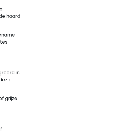
en
 de haard
ngename
mtes
greerd in
 deze
f grijze
f