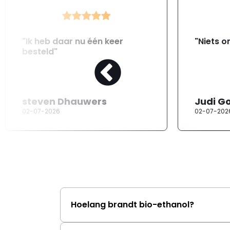
"Ik heb daar nu één keer
"Niets o
besteld"
steven Dhauwers
Judi G
02-07-2026
02-07-202
Hoelang brandt bio-ethanol?