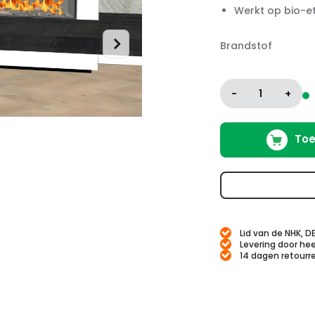
Werkt op bio-e
Brandstof
-
1
+
Toe
Lid van de NHK, D
Levering door hee
14 dagen retourr