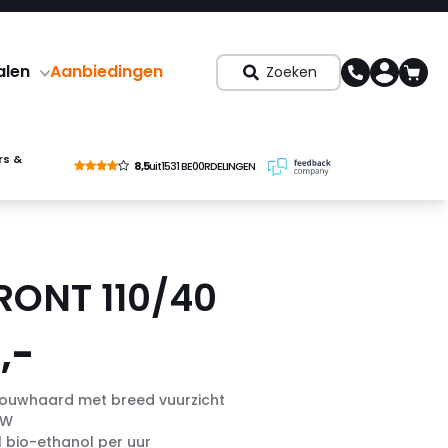
alen
Aanbiedingen
Zoeken
rs &
8,5
uit
1531 BE00RDELINGEN
FRONT 110/40
,-
bouwhaard met breed vuurzicht
kW
l bio-ethanol per uur