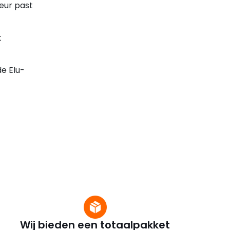
ieur past
t
e Elu-
Wij bieden een totaalpakket