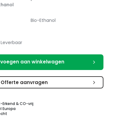
thanol
Bio-Ethanol
Leverbaar
voegen aan winkelwagen
Offerte aanvragen
E-Erkend & CO-vrij
l Europa
echt