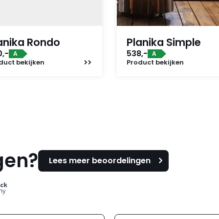
anika Rondo
Planika Simple
0,-
538,-
A
A
duct
bekijken
Product
bekijken
gen?
Lees meer beoordelingen