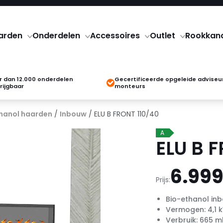
arden
Onderdelen
Accessoires
Outlet
Rookkan
 dan 12.000 onderdelen
Gecertificeerde opgeleide adviseu
rijgbaar
monteurs
hanol haarden
/
Inbouw
/ ELU B FRONT 110/40
A
ELU B 
6.999
Prijs:
Bio-ethanol in
Vermogen: 4,1 
Verbruik: 665 m