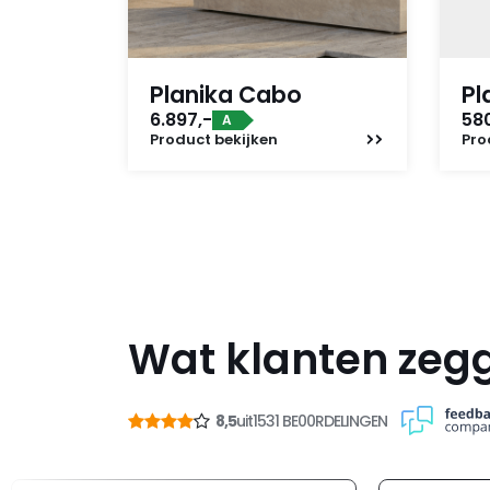
Planika Cabo
Pl
6.897,-
58
A
Product
bekijken
Pro
Wat klanten zeg
8,5
uit
1531 BE00RDELINGEN