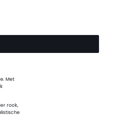
de. Met
lk
er rook,
listische