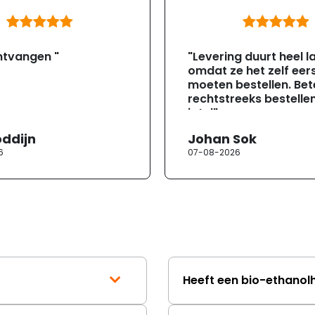
ntvangen "
"Levering duurt heel l
omdat ze het zelf eer
moeten bestellen. Bete
rechtstreeks bestellen
jotul"
oddijn
Johan Sok
6
07-08-2026
Heeft een bio-ethanol