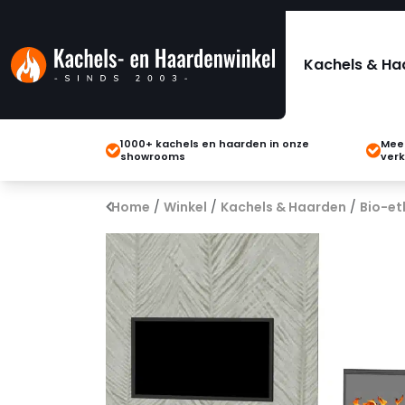
Kachels & Ha
1000+ kachels en haarden in onze
Meer
showrooms
verk
Home
/
Winkel
/
Kachels & Haarden
/
Bio-et