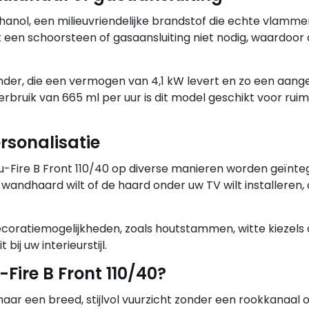
thanol, een milieuvriendelijke brandstof die echte vlamm
 een schoorsteen of gasaansluiting niet nodig, waardoor
ander, die een vermogen van 4,1 kW levert en zo een aa
bruik van 665 ml per uur is dit model geschikt voor rui
ersonalisatie
Elu-Fire B Front 110/40 op diverse manieren worden geïnte
 wandhaard wilt of de haard onder uw TV wilt installeren,
decoratiemogelijkheden, zoals houtstammen, witte kiezels o
bij uw interieurstijl.
Fire B Front 110/40?
naar een breed, stijlvol vuurzicht zonder een rookkanaal o