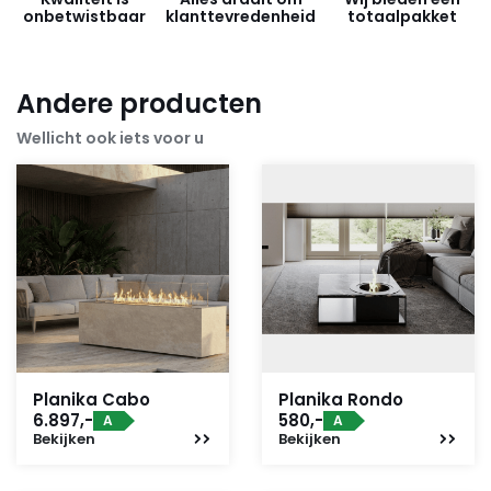
onbetwistbaar
klanttevredenheid
totaalpakket
Andere producten
Wellicht ook iets voor u
Planika Cabo
Planika Rondo
6.897,-
580,-
A
A
Bekijken
Bekijken