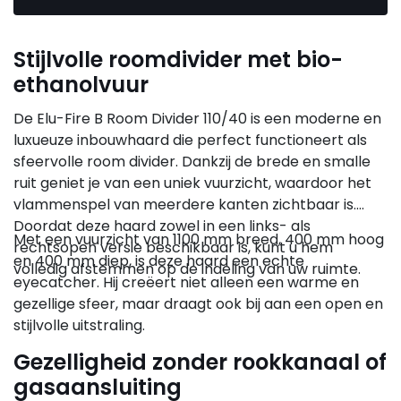
Stijlvolle roomdivider met bio-
ethanolvuur
De Elu-Fire B Room Divider 110/40 is een moderne en
luxueuze inbouwhaard die perfect functioneert als
sfeervolle room divider. Dankzij de brede en smalle
ruit geniet je van een uniek vuurzicht, waardoor het
vlammenspel van meerdere kanten zichtbaar is.
Doordat deze haard zowel in een links- als
Met een vuurzicht van 1100 mm breed, 400 mm hoog
rechtsopen versie beschikbaar is, kunt u hem
en 400 mm diep, is deze haard een echte
volledig afstemmen op de indeling van uw ruimte.
eyecatcher. Hij creëert niet alleen een warme en
gezellige sfeer, maar draagt ook bij aan een open en
stijlvolle uitstraling.
Gezelligheid zonder rookkanaal of
gasaansluiting