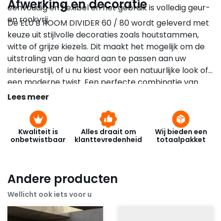
Afwerking en decoratie
eenvoudig en flexibel en het gebruik is volledig geur-
en rookvrij.
De ELU B ROOM DIVIDER 60 / 80 wordt geleverd met
keuze uit stijlvolle decoraties zoals houtstammen,
witte of grijze kiezels. Dit maakt het mogelijk om de
uitstraling van de haard aan te passen aan uw
interieurstijl, of u nu kiest voor een natuurlijke look of
een moderne twist. Een perfecte combinatie van
warmte, design en gebruiksgemak.
Lees meer
Kwaliteit is
Alles draait om
Wij bieden een
onbetwistbaar
klanttevredenheid
totaalpakket
Andere producten
Wellicht ook iets voor u