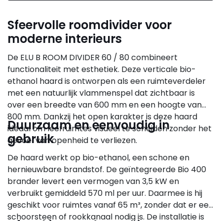
Sfeervolle roomdivider voor
moderne interieurs
De ELU B ROOM DIVIDER 60 / 80 combineert
functionaliteit met esthetiek. Deze verticale bio-
ethanol haard is ontworpen als een ruimteverdeler
met een natuurlijk vlammenspel dat zichtbaar is
over een breedte van 600 mm en een hoogte van
800 mm. Dankzij het open karakter is deze haard
Duurzaam en eenvoudig in
ideaal om leefruimtes visueel te scheiden zonder het
gebruik
gevoel van openheid te verliezen.
De haard werkt op bio-ethanol, een schone en
hernieuwbare brandstof. De geïntegreerde Bio 400
brander levert een vermogen van 3,5 kW en
verbruikt gemiddeld 570 ml per uur. Daarmee is hij
geschikt voor ruimtes vanaf 65 m³, zonder dat er een
schoorsteen of rookkanaal nodig is. De installatie is