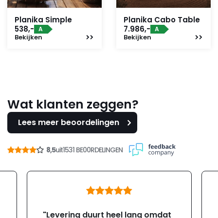
Planika Simple
Planika Cabo Table
538,-
7.986,-
A
A
Bekijken
Bekijken
Wat klanten zeggen?
Lees meer beoordelingen
8,5
uit
1531 BE00RDELINGEN
"Levering duurt heel lang omdat