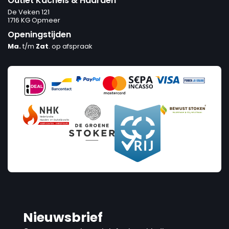
Outlet Kachels & Haarden
De Veken 121
1716 KG Opmeer
Openingstijden
Ma.
t/m
Zat
. op afspraak
Nieuwsbrief