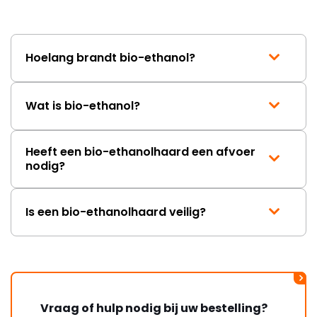
lang. Ik hoop dat dit spoedig
wordt opgelost en dat ik op
korte termijn een nieuwe,
onbeschadigde achterwand
Hoelang brandt bio-ethanol?
mag ontvangen."
Wat is bio-ethanol?
Heeft een bio-ethanolhaard een afvoer
nodig?
Is een bio-ethanolhaard veilig?
Vraag of hulp nodig bij uw bestelling?