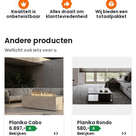
Kwaliteit is
Alles draait om
Wij bieden een
onbetwistbaar
klanttevredenheid
totaalpakket
Andere producten
Wellicht ook iets voor u
Planika Cabo
Planika Rondo
6.897,-
580,-
A
A
Bekijken
Bekijken