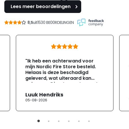
Lees meer beoordelingen
8,5
uit
1530 BE00RDELINGEN
"Ik heb een achterwand voor
mijn Nordic Fire Store besteld.
Helaas is deze beschadigd
geleverd, wat uiteraard kan
gebeuren. Direct na ontvangst
heb ik contact opgenomen met
Luuk Hendriks
de klantenservice. Helaas
05-08-2026
verloopt de communicatie erg
moeizaam; tussen de e-
mailwisselingen zit telkens
ongeveer een week. Hierdoor
duurt de afhandeling onnodig