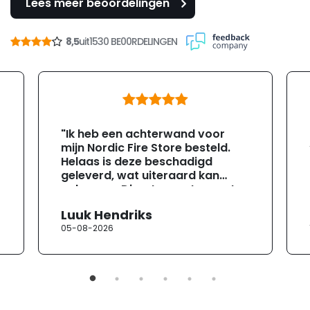
Lees meer beoordelingen
8,5
uit
1530 BE00RDELINGEN
"Ik heb een achterwand voor
mijn Nordic Fire Store besteld.
Helaas is deze beschadigd
geleverd, wat uiteraard kan
gebeuren. Direct na ontvangst
heb ik contact opgenomen met
Luuk Hendriks
de klantenservice. Helaas
05-08-2026
verloopt de communicatie erg
moeizaam; tussen de e-
mailwisselingen zit telkens
ongeveer een week. Hierdoor
duurt de afhandeling onnodig
lang. Ik hoop dat dit spoedig