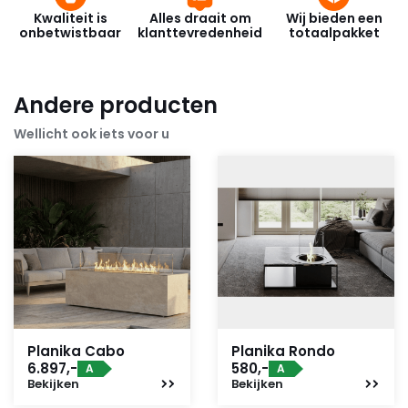
Kwaliteit is
Alles draait om
Wij bieden een
onbetwistbaar
klanttevredenheid
totaalpakket
Andere producten
Wellicht ook iets voor u
Planika Cabo
Planika Rondo
6.897,-
580,-
A
A
Bekijken
Bekijken