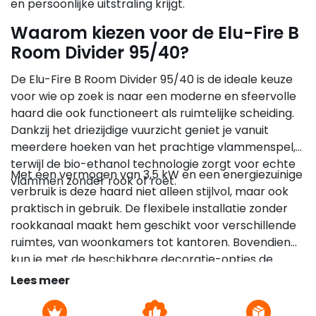
en persoonlijke uitstraling krijgt.
Waarom kiezen voor de Elu-Fire B
Room Divider 95/40?
De Elu-Fire B Room Divider 95/40 is de ideale keuze
voor wie op zoek is naar een moderne en sfeervolle
haard die ook functioneert als ruimtelijke scheiding.
Dankzij het driezijdige vuurzicht geniet je vanuit
meerdere hoeken van het prachtige vlammenspel,
terwijl de bio-ethanol technologie zorgt voor echte
Met een vermogen van 3,5 kW en een energiezuinige
vlammen zonder rook of roet.
verbruik is deze haard niet alleen stijlvol, maar ook
praktisch in gebruik. De flexibele installatie zonder
rookkanaal maakt hem geschikt voor verschillende
ruimtes, van woonkamers tot kantoren. Bovendien
kun je met de beschikbare decoratie-opties de
haard volledig naar wens personaliseren.
Lees meer