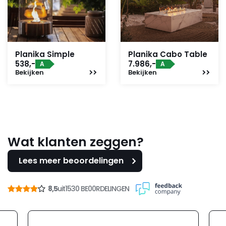
Planika Simple
Planika Cabo Table
538,-
7.986,-
A
A
Bekijken
Bekijken
Wat klanten zeggen?
Lees meer beoordelingen
8,5
uit
1530 BE00RDELINGEN