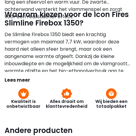
lang een sfeervol en warm vuur. De zwarte
achterwand versterkt het vlammenspel en zorgt
Waarom kiezen voor de Icon Fires
voor een realistischer effect.
Slimline Firebox 1350?
De Slimline Firebox 1350 biedt een krachtig
vermogen van maximaal 7,7 kW, waardoor deze
haard niet alleen sfeer brengt, maar ook een
aangename warmte afgeeft. Dankzij de kleine
inbouwdiepte en de mogelijkheid om de vlamgrootte,
warmte afgifte en het bio-ethanolverbruik aan te
passen, is deze haard geschikt voor elke ruimte en
Lees meer
elke gelegenheid.
Kwaliteit is
Alles draait om
Wij bieden een
onbetwistbaar
klanttevredenheid
totaalpakket
Andere producten