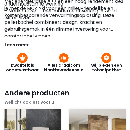
Met energieklasse
A++
en een hoog rendement kies
onderhoudsarme werking
je met de MCZ Aki voor een milieuvriendelijke en
– Slank ontwerp met moderne afwerking in zwart,
kostenbesparende verwarmingsoplossing. Deze
wit of zilver
pelletkachel combineert design, kracht en
gebruiksgemak in één slimme investering voor
comfortabel wonen.
Lees meer
Kwaliteit is
Alles draait om
Wij bieden een
onbetwistbaar
klanttevredenheid
totaalpakket
Andere producten
Wellicht ook iets voor u