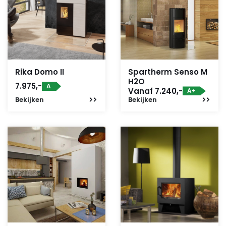
Rika Domo II
Spartherm Senso M
H2O
7.975,-
A
Vanaf 7.240,-
A+
Bekijken
Bekijken