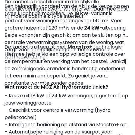
De kachel is beschikbaar in drie stijlvolle
Een belangrijk voordeel van de Aki is de keuze tussen
kleuruitvoeringen: zwart, wit en zilver. Daarmee past
twee krachtige modellen. De
18 kW
-variant is
hij moeiteloos in elk type interieur.
perfect voor woningen tot ongeveer 140 m². Voor
grotere huizen tot 220 m² is er de
24 kW
-uitvoering.
Beide varianten zijn geschikt om aan te sluiten op het
centrale verwarmingssysteem van de woning, wat
De kachel is uitgerust met
Maestro+
technologie.
zorgt voor een gelijkmatige en betrouwbare
Hiermee heb je via een app volledige controle over
warmteverdeling.
de temperatuur en werking van het toestel. Dankzij
de zelfreinigende brander is handmatig onderhoud
tot een minimum beperkt. Zo geniet je van
constante warmte zonder gedoe.
Wat maakt de MCZ Aki Hydromatic uniek?
– Keuze uit 18 kW of 24 kW vermogen, afgestemd op
jouw woninggrootte
– Geschikt voor centrale verwarming (hydro
pelletkachel)
– Intelligente bediening op afstand via Maestro+ app
– Automatische reiniging van de vuurpot voor