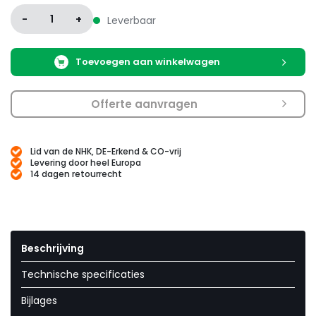
Kleur
-
1
+
Leverbaar
Maximaal vermogen
Toevoegen aan winkelwagen
Offerte aanvragen
Lid van de NHK, DE-Erkend & CO-vrij
Levering door heel Europa
14 dagen retourrecht
Beschrijving
Technische specificaties
Bijlages