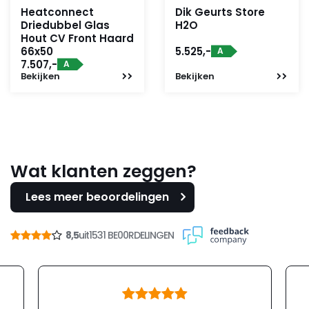
Heatconnect
Dik Geurts Store
Driedubbel Glas
H2O
Hout CV Front Haard
66x50
5.525,-
A
7.507,-
A
Bekijken
Bekijken
Wat klanten zeggen?
Lees meer beoordelingen
8,5
uit
1531 BE00RDELINGEN