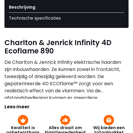
Beschrijving
Technische specificaties
Charlton & Jenrick Infinity 4D
Ecoflame 890
De Charlton & Jenrick Infinity elektrische haarden
zijn inbouwhaarden. Ze kunnen zowel in frontzicht,
tweezijdig of driezijdig geleverd worden. De
gepatenteerde 4D ECOflame™ zorgt voor een
realistisch effect van de vlammen. Via de
afstandsbediening kunnen er meerdere
stemmingskleuren geregeld worden, daarnaast
Lees meer
heeft de afstandsbediening een ingebouwde
thermostaat en timer. Er kan gekozen worden voor
twee verschillende temperatuurstanden: 1 kW en
Kwaliteit is
Alles draait om
Wij bieden een
onbetwistbaar
klanttevredenheid
totaalpakket