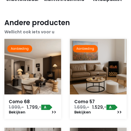
2kW.
Andere producten
Wellicht ook iets voor u
Aanbieding
Aanbieding
Como 68
Como 57
Oorspronkelijke
Huidige
Oorspronkelijke
Huidige
1.999,-
1.799,-
1.699,-
1.529,-
A
A
Bekijken
prijs
prijs
Bekijken
prijs
prijs
was:
is:
was:
is:
1.999,-.
1.799,-.
1.699,-.
1.529,-.