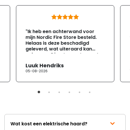
"Ik heb een achterwand voor
mijn Nordic Fire Store besteld.
Helaas is deze beschadigd
geleverd, wat uiteraard kan
gebeuren. Direct na ontvangst
heb ik contact opgenomen met
Luuk Hendriks
de klantenservice. Helaas
05-08-2026
verloopt de communicatie erg
moeizaam; tussen de e-
mailwisselingen zit telkens
ongeveer een week. Hierdoor
duurt de afhandeling onnodig
lang. Ik hoop dat dit spoedig
wordt opgelost en dat ik op
korte termijn een nieuwe,
onbeschadigde achterwand
Wat kost een elektrische haard?
mag ontvangen."