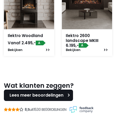
Ilektro Woodland
Ilektro 2600
landscape MKIII
Vanaf 2.495,-
A
6.195,-
A
Bekijken
Bekijken
Wat klanten zeggen?
Lees meer beoordelingen
8,5
uit
1530 BE00RDELINGEN