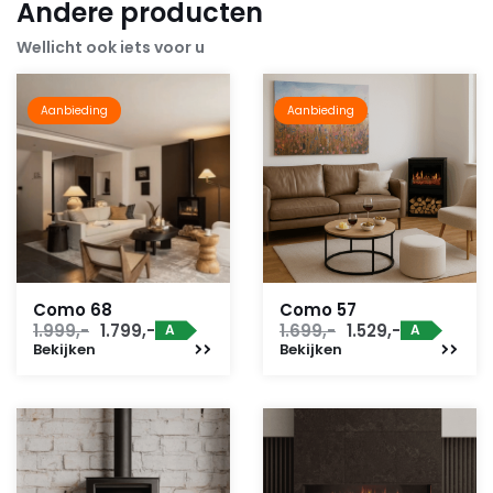
Andere producten
Wellicht ook iets voor u
Aanbieding
Aanbieding
Como 68
Como 57
Oorspronkelijke
Huidige
Oorspronkelijke
Huidige
1.999,-
1.799,-
1.699,-
1.529,-
A
A
Bekijken
prijs
prijs
Bekijken
prijs
prijs
was:
is:
was:
is:
1.999,-.
1.799,-.
1.699,-.
1.529,-.