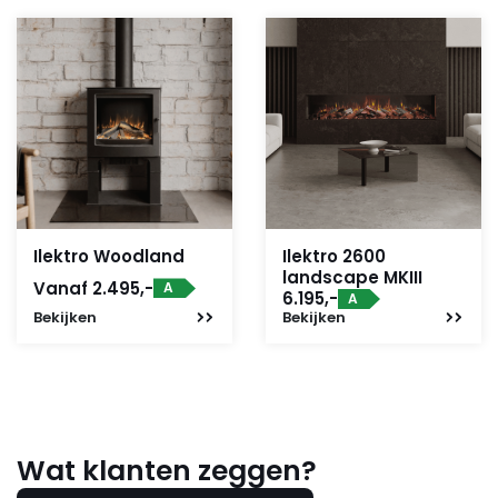
1.999,-.
1.799,-.
1.699,-.
1.529,-.
Ilektro Woodland
Ilektro 2600
landscape MKIII
Vanaf 2.495,-
A
6.195,-
A
Bekijken
Bekijken
Wat klanten zeggen?