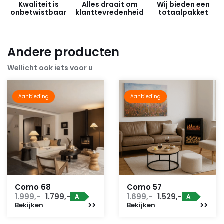
Kwaliteit is
Alles draait om
Wij bieden een
onbetwistbaar
klanttevredenheid
totaalpakket
Andere producten
Wellicht ook iets voor u
Aanbieding
Aanbieding
Como 68
Como 57
Oorspronkelijke
Huidige
Oorspronkelijke
Huidige
1.999,-
1.799,-
1.699,-
1.529,-
A
A
Bekijken
prijs
prijs
Bekijken
prijs
prijs
was:
is:
was:
is: