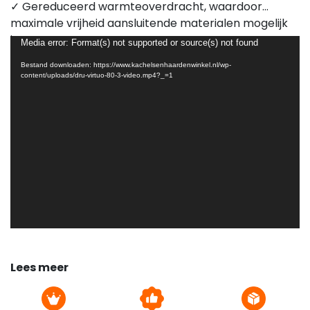
✓ Gereduceerd warmteoverdracht, waardoor
maximale vrijheid aansluitende materialen mogelijk
Videospeler
is.
Media error: Format(s) not supported or source(s) not found
Bestand downloaden: https://www.kachelsenhaardenwinkel.nl/wp-
content/uploads/dru-virtuo-80-3-video.mp4?_=1
Lees meer