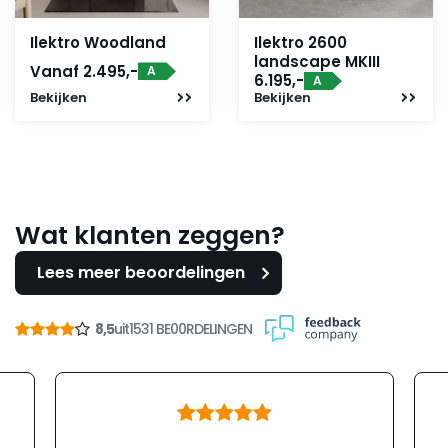
Ilektro Woodland
Ilektro 2600
landscape MKIII
Vanaf 2.495,-
A
6.195,-
A
Bekijken
Bekijken
Wat klanten zeggen?
Lees meer beoordelingen
8,5
uit
1531 BE00RDELINGEN