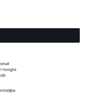
anuit
en hoogte
als
imtelijke