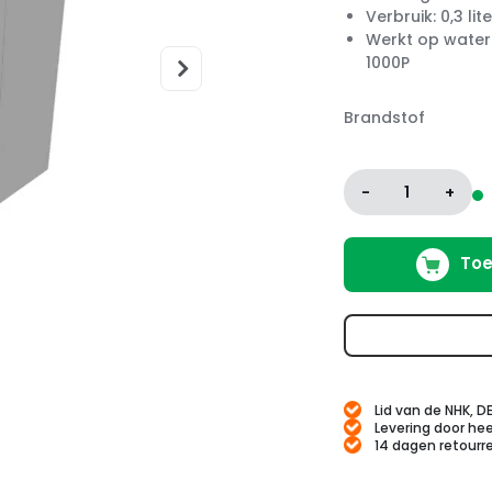
Verbruik: 0,3 li
Werkt op water
1000P
Brandstof
-
1
+
Toe
Lid van de NHK, D
Levering door hee
14 dagen retourr