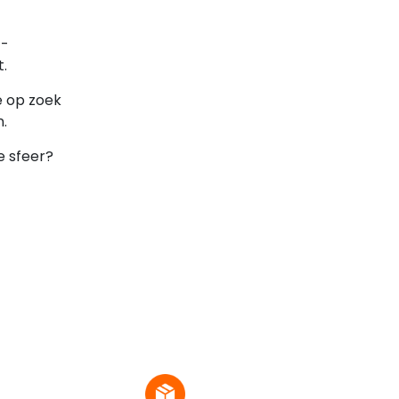
t-
t.
e op zoek
n.
e sfeer?