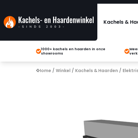
Kachels & Ha
1000+ kachels en haarden in onze
Meer
showrooms
verk
Home
/
Winkel
/
Kachels & Haarden
/
Elektr