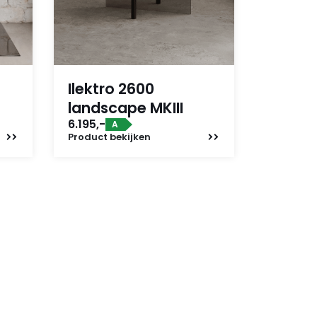
Ilektro 2600
landscape MKIII
6.195,-
A
Product
bekijken