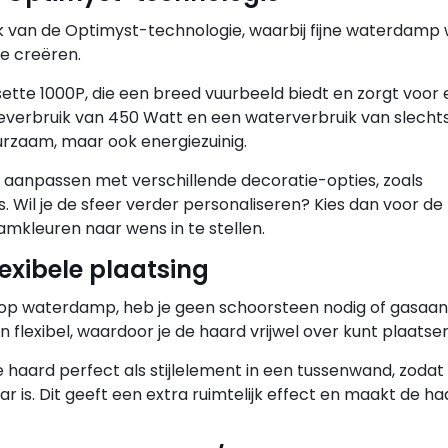
k van de Optimyst-technologie, waarbij fijne waterdamp
te creëren.
ette 1000P, die een breed vuurbeeld biedt en zorgt voor
verbruik van 450 Watt en een waterverbruik van slechts 0
uurzaam, maar ook energiezuinig.
rd aanpassen met verschillende decoratie-opties, zoals
s. Wil je de sfeer verder personaliseren? Kies dan voor de 
mkleuren naar wens in te stellen.
lexibele plaatsing
op waterdamp, heb je geen schoorsteen nodig of gasaans
n flexibel, waardoor je de haard vrijwel over kunt plaatsen
 haard perfect als stijlelement in een tussenwand, zodat
 is. Dit geeft een extra ruimtelijk effect en maakt de ha