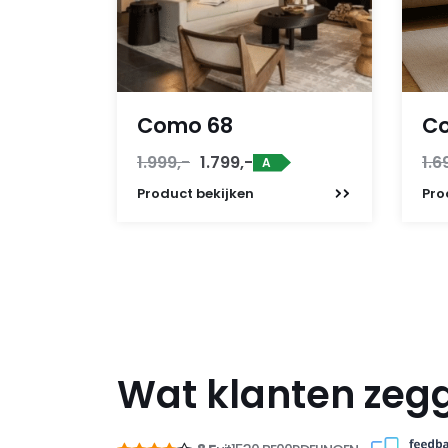
Como 68
C
Oorspronkelijke
Huidige
1.999,-
1.799,-
1.6
A
prijs
prijs
Product
bekijken
Pro
was:
is:
1.999,-.
1.799,-.
Wat klanten zeg