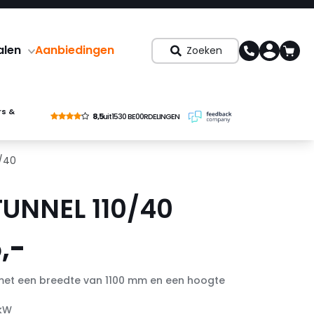
alen
Aanbiedingen
Zoeken
rs &
8,5
uit
1530 BE00RDELINGEN
0/40
TUNNEL 110/40
,-
met een breedte van 1100 mm en een hoogte
 kW