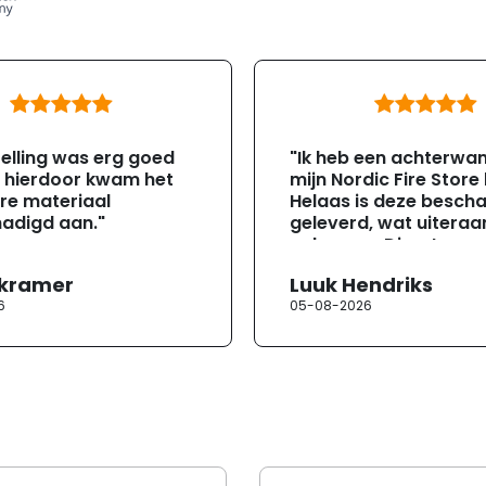
elling was erg goed
"Ik heb een achterwa
, hierdoor kwam het
mijn Nordic Fire Store
re materiaal
Helaas is deze besch
adigd aan."
geleverd, wat uiteraa
gebeuren. Direct na
ontvangst heb ik con
 kramer
Luuk Hendriks
opgenomen met de
6
05-08-2026
klantenservice. Helaa
verloopt de communi
erg moeizaam; tussen
mailwisselingen zit te
ongeveer een week. H
duurt de afhandeling
lang. Ik hoop dat dit spoedig
wordt opgelost en dat
korte termijn een nie