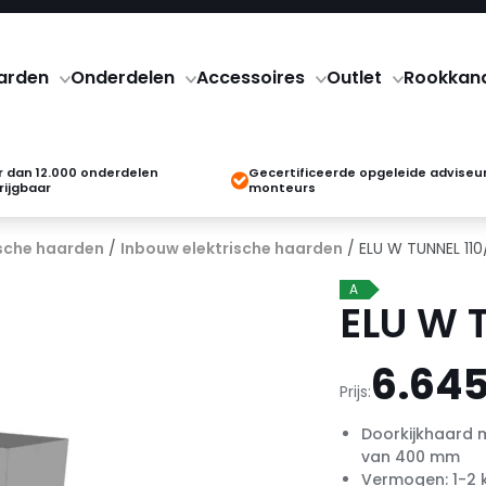
arden
Onderdelen
Accessoires
Outlet
Rookkan
 dan 12.000 onderdelen
Gecertificeerde opgeleide adviseu
rijgbaar
monteurs
ische haarden
/
Inbouw elektrische haarden
/ ELU W TUNNEL 11
A
ELU W 
6.645
Prijs:
Doorkijkhaard 
van 400 mm
Vermogen: 1-2