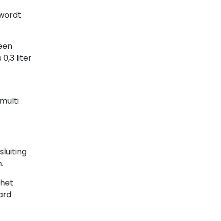
 wordt
 een
,3 liter
multi
luiting
.
 het
ard