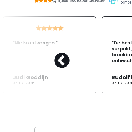
8,5
uit
1530 BE00RDELINGEN
"Niets ontvangen "
"De best
verpakt
breekba
onbesch
Judi Goddijn
Rudolf
02-07-2026
02-07-202