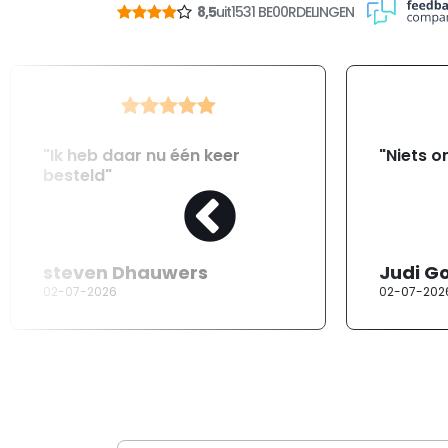
8,5
uit
1531 BE00RDELINGEN
"Ik heb daar nu één keer
"Niets o
besteld"
steven Dhauwers
Judi G
02-07-2026
02-07-202