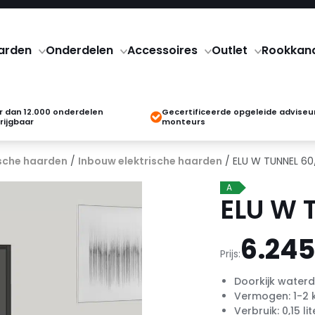
arden
Onderdelen
Accessoires
Outlet
Rookkan
 dan 12.000 onderdelen
Gecertificeerde opgeleide adviseu
rijgbaar
monteurs
ische haarden
/
Inbouw elektrische haarden
/ ELU W TUNNEL 60
A
ELU W 
6.245
Prijs:
Doorkijk water
Vermogen: 1-2
Verbruik: 0,15 l