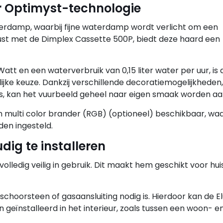
r Optimyst-technologie
erdamp, waarbij fijne waterdamp wordt verlicht om een
ust met de Dimplex Cassette 500P, biedt deze haard een
tt en een waterverbruik van 0,15 liter water per uur, is
ijke keuze. Dankzij verschillende decoratiemogelijkheden,
els, kan het vuurbeeld geheel naar eigen smaak worden a
een multi color brander (RGB) (optioneel) beschikbaar, w
en ingesteld.
dig te installeren
 volledig veilig in gebruik. Dit maakt hem geschikt voor h
 schoorsteen of gasaansluiting nodig is. Hierdoor kan de E
geïnstalleerd in het interieur, zoals tussen een woon- e