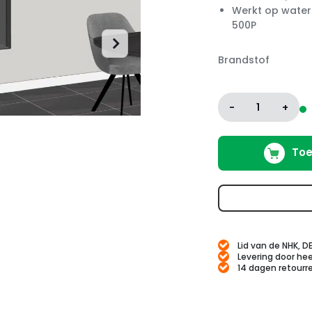
Werkt op water
500P
Brandstof
-
1
+
Toe
Lid van de NHK, D
Levering door hee
14 dagen retourr