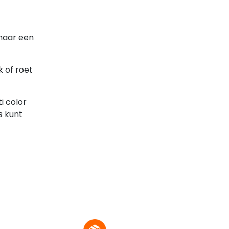
 naar een
 of roet
i color
s kunt