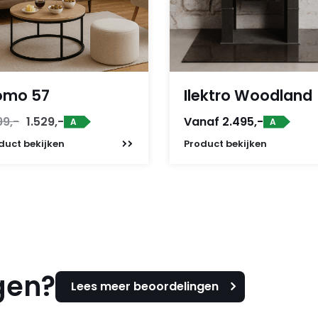
omo 57
Ilektro Woodland
Oorspronkelijke
Huidige
99,-
1.529,-
Vanaf 2.495,-
A
A
prijs
prijs
duct
bekijken
Product
bekijken
was:
is:
1.699,-.
1.529,-.
gen?
Lees meer beoordelingen