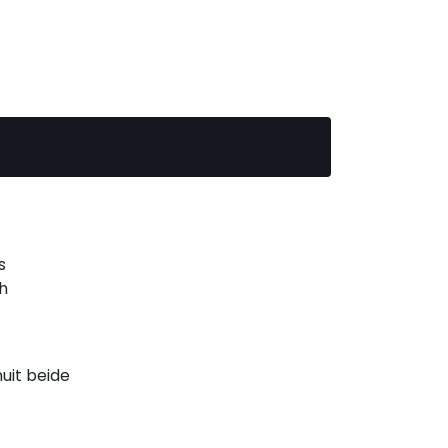
s
h
uit beide