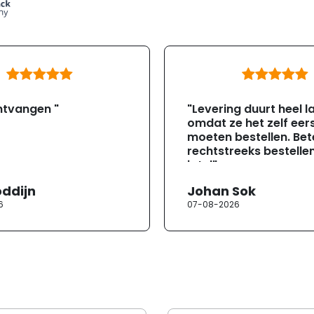
ntvangen "
"Levering duurt heel l
omdat ze het zelf eer
moeten bestellen. Bete
rechtstreeks bestellen
jotul"
oddijn
Johan Sok
6
07-08-2026