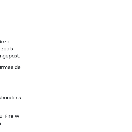
 deze
 zoals
angepast.
aarmee de
uishoudens
lu-Fire W
n