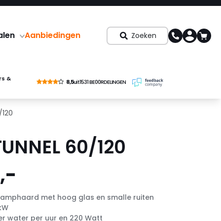
alen
Aanbiedingen
Zoeken
rs &
8,5
uit
1531 BE00RDELINGEN
/120
TUNNEL 60/120
,-
damphaard met hoog glas en smalle ruiten
 kW
iter water per uur en 220 Watt