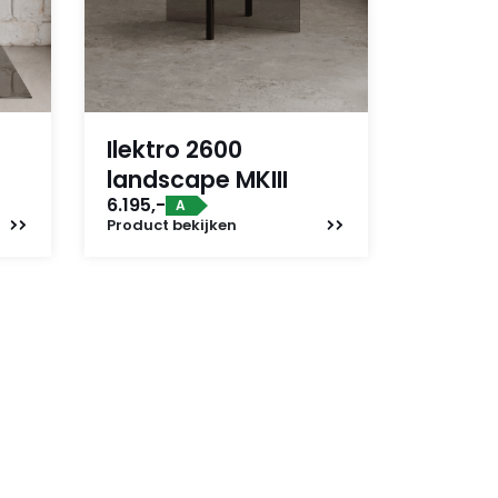
Ilektro 2600
landscape MKIII
6.195,-
A
Product
bekijken