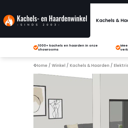
Kachels & Ha
1000+ kachels en haarden in onze
Meer
showrooms
verk
Home
/
Winkel
/
Kachels & Haarden
/
Elektr