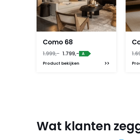
Como 68
C
Oorspronkelijke
Huidige
1.999,-
1.799,-
1.6
A
prijs
prijs
Product
bekijken
Pro
was:
is:
1.999,-.
1.799,-.
Wat klanten zeg