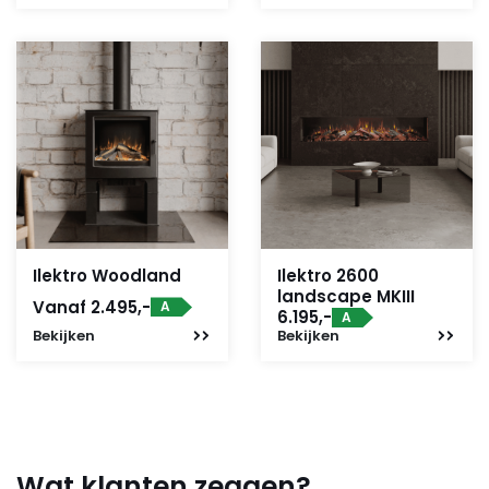
was:
is:
was:
is:
1.999,-.
1.799,-.
1.699,-.
1.529,-.
Ilektro Woodland
Ilektro 2600
landscape MKIII
Vanaf 2.495,-
A
6.195,-
A
Bekijken
Bekijken
Wat klanten zeggen?