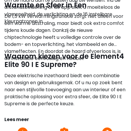
om de haard aan te passen aan uw wensen. Via de
Warmte en Sfeer in Éen
afstandsbediening of de app stelt u moeiteloos de
vlamsnelheid, de verlichting en de 16 instelbare
De 1,5 kW verwarmingsfunctie zorgt niet alleen voor
kleurpatronen in.
een warme uitstraling, maar biedt ook extra comfot
tijdens koude dagen. Dankzij de nieuwe
chiptechnologie heeft u volledige controle over de
bodem- en topverlichting, het vlambeeld en de
vlameffecten. En doordat de haard afvoerloos is, is
Waarom kiezen voor de Element4
de installatie eenvoudig en flexibel.
Elite 90 I E Supreme?
Deze elektrische inzethaard biedt een combinatie
van design en gebruiksgemak. Of u nu op zoek bent
naar een stijlvolle toevoeging aan uw interieur of een
praktische oplossing voor extra sfeer, de Elite 90 I E
Supreme is de perfecte keuze.
Lees meer