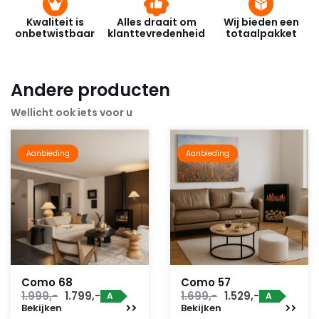
Kwaliteit is
Alles draait om
Wij bieden een
onbetwistbaar
klanttevredenheid
totaalpakket
Andere producten
Wellicht ook iets voor u
Aanbieding
Aanbieding
Como 68
Como 57
Oorspronkelijke
Huidige
Oorspronkelijke
Huidige
1.999,-
1.799,-
1.699,-
1.529,-
A
A
Bekijken
prijs
prijs
Bekijken
prijs
prijs