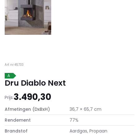
Art nr:45733
A
Dru Diablo Next
3.490,30
Prijs:
Afmetingen (DxBxH)
36,7 × 65,7 cm
Rendement
77%
Brandstof
Aardgas, Propaan