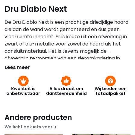
Dru Diablo Next
De Dru Diablo Next is een prachtige driezijdige haard
die aan de wand wordt gemonteerd en dus geen
vloerruimte inneemt. Er is keuze uit een afwerking in
zwart of alu-metallic voor zowel de haard als het
aansluitmateriaal. Het is tevens mogelijk de
afvoerpijp te voorzien van een sieromkadering in
dezelfde kleuren als de haard. Door het lage
Lees meer
vermogen van slechts 3,8 kW kan de haard in vrijwel
iedere woonruimte worden geplaatst. De Diablo Next
wordt geleverd met een afstandsbediening met
Kwaliteit is
Alles draait om
Wij bieden een
onbetwistbaar
klanttevredenheid
totaalpakket
elektronische ontsteking, thermostatische regeling
en een klokfunctie.
Andere producten
Wellicht ook iets voor u