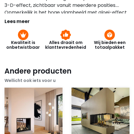
3-D-effect, zichtbaar vanuit meerdere posities.
Opmerkelijk is het hoge vlambeeld met gloei-effect
dat goed zichtbaar is door één van de drie
Lees meer
aanwezige glasramen.
Kwaliteit is
Alles draait om
Wij bieden een
onbetwistbaar
klanttevredenheid
totaalpakket
Andere producten
Wellicht ook iets voor u