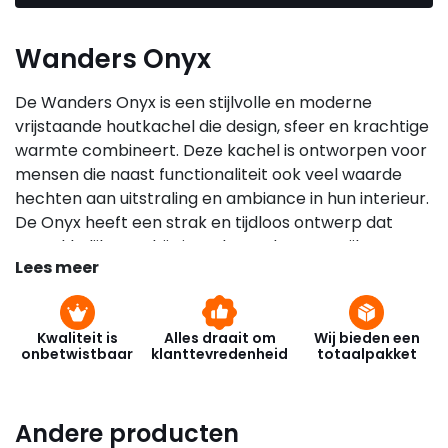
Wanders Onyx
De Wanders Onyx is een stijlvolle en moderne
vrijstaande houtkachel die design, sfeer en krachtige
warmte combineert. Deze kachel is ontworpen voor
mensen die naast functionaliteit ook veel waarde
hechten aan uitstraling en ambiance in hun interieur.
De Onyx heeft een strak en tijdloos ontwerp dat
gemakkelijk past bij uiteenlopende woonstijlen, van
Lees meer
modern en minimalistisch tot warm en klassiek.
Het eerste wat opvalt aan de Wanders Onyx is het
ruime zicht op het vuur. De kachel heeft een groot
Kwaliteit is
Alles draait om
Wij bieden een
onbetwistbaar
klanttevredenheid
totaalpakket
glasoppervlak dat het vlammenspel duidelijk en
levendig laat zien. Het glas loopt over de voorkant
van de kachel, waardoor je panoramisch zicht hebt
Andere producten
op de dansende vlammen. Dit zicht op het vuur