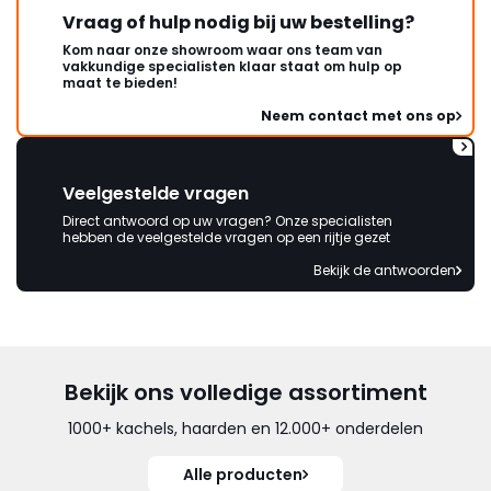
Vraag of hulp nodig bij uw bestelling?
de warmte die de kachel afgeeft maken de ruimte
direct uitnodigend en comfortabel.
Kom naar onze showroom waar ons team van
vakkundige specialisten klaar staat om hulp op
maat te bieden!
Kortom is de Wanders Onyx een houtkachel die
Neem contact met ons op
design en functionaliteit goed weet te combineren.
De aandacht voor detail in het ontwerp, de efficiënte
verbranding en het indrukwekkende zicht op het
Veelgestelde vragen
vuur maken deze kachel tot een uitstekende keuze
Direct antwoord op uw vragen? Onze specialisten
voor wie zijn woonruimte wil verrijken met warmte,
hebben de veelgestelde vragen op een rijtje gezet
sfeer en stijl. Of je nu een avond ontspant met een
Bekijk de antwoorden
boek, tijd doorbrengt met vrienden of gewoon wilt
genieten van een warm interieur, de Wanders Onyx
biedt warmte en ambiance op een aantrekkelijke
manier.
Bekijk ons volledige assortiment
1000+ kachels, haarden en 12.000+ onderdelen
Alle producten