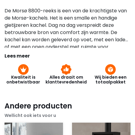
De Morsø 8800-reeks is een van de krachtigste van
de Morsø-kachels. Het is een smalle en handige
gietijzeren kachel. Dag na dag verspreidt deze
betrouwbare bron van comfort zijn warmte. De
kachel kan worden geleverd op voet, met een lade
of met een open onderstel met ruimte voor
brandhout. De deurgrendel blijft koel bij gebruik, de
Lees meer
deur is zelfsluitend en heel gemakkelijk te bedienen.
Kwaliteit is
Alles draait om
Wij bieden een
onbetwistbaar
klanttevredenheid
totaalpakket
Andere producten
Wellicht ook iets voor u