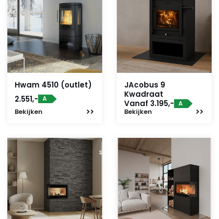
Hwam 4510 (outlet)
JAcobus 9
Kwadraat
2.551,-
A
Vanaf 3.195,-
A
Bekijken
Bekijken