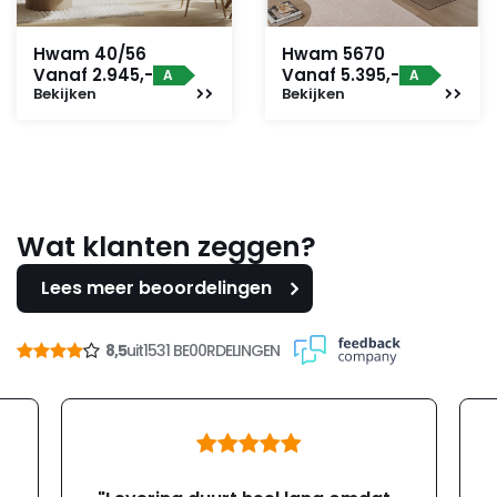
Hwam 40/56
Hwam 5670
Vanaf 2.945,-
Vanaf 5.395,-
A
A
Bekijken
Bekijken
Wat klanten zeggen?
Lees meer beoordelingen
8,5
uit
1531 BE00RDELINGEN