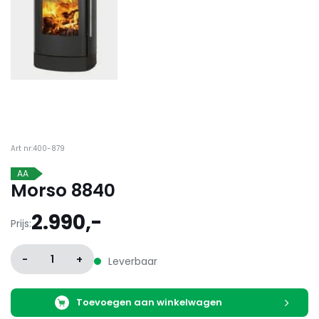
Art nr:400-879
AA
Morso 8840
2.990,-
Prijs:
-
1
+
Leverbaar
Toevoegen aan winkelwagen