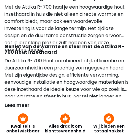
Met de Attika R-700 haal je een hoogwaardige hout
inzethaard in huis die niet alleen directe warmte en
comfort biedt, maar ook een waardevolle
investering is voor de lange termijn. Het tijdloze
design en de duurzame constructie zorgen ervoor
dat je jarenlang plezier zult hebben van deze
Geniet van de warmte en sfeer met de Attika R-
prachtige haard.
700 Hout Inzethaard
De Attika R-700 Hout combineert stijl, efficiëntie en
duurzaamheid in één prachtig vormgegeven haard.
Met zijn eigentijdse design, efficiënte verwarming,
eenvoudige installatie en hoogwaardige materialen is
deze inzethaard de ideale keuze voor wie op zoek is
naar warmte en sfeer in huis. Aarzel niet langer en
transformeer je interieur met de Attika R-700 Hout
Lees meer
Inbouwhaard!
Kwaliteit is
Alles draait om
Wij bieden een
onbetwistbaar
klanttevredenheid
totaalpakket