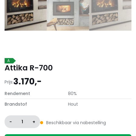
A
Attika R-700
3.170,-
Prijs:
Rendement
80%
Brandstof
Hout
-
1
+
Beschikbaar via nabestelling