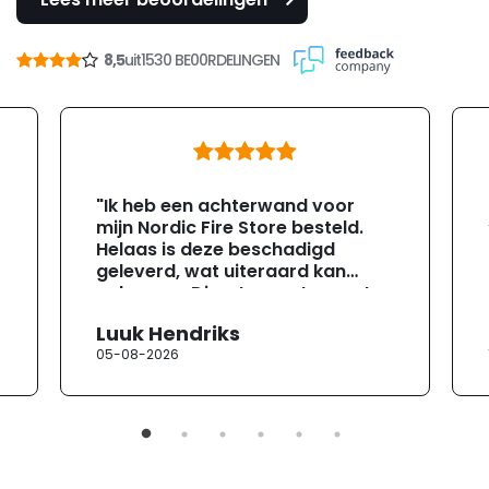
8,5
uit
1530 BE00RDELINGEN
"Ik heb een achterwand voor
mijn Nordic Fire Store besteld.
Helaas is deze beschadigd
geleverd, wat uiteraard kan
gebeuren. Direct na ontvangst
heb ik contact opgenomen met
Luuk Hendriks
de klantenservice. Helaas
05-08-2026
verloopt de communicatie erg
moeizaam; tussen de e-
mailwisselingen zit telkens
ongeveer een week. Hierdoor
duurt de afhandeling onnodig
lang. Ik hoop dat dit spoedig