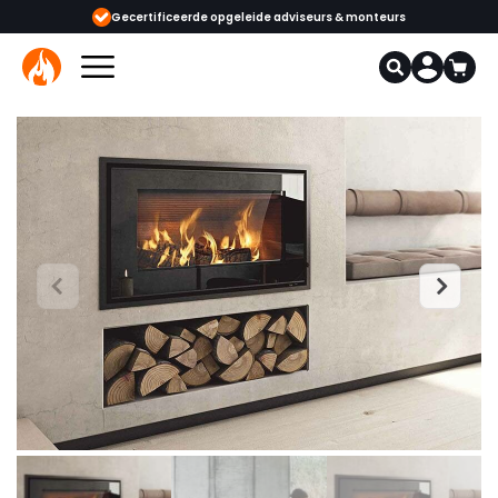
ijgbaar
Gecertificeerde opgeleide adviseurs & monteurs
1000+