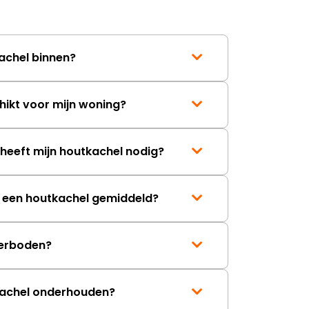
duurt de afhandeling onnodig
lang. Ik hoop dat dit spoedig
wordt opgelost en dat ik op
korte termijn een nieuwe,
achel binnen?
onbeschadigde achterwand
mag ontvangen."
hikt voor mijn woning?
eeft mijn houtkachel nodig?
t een houtkachel gemiddeld?
erboden?
kachel onderhouden?