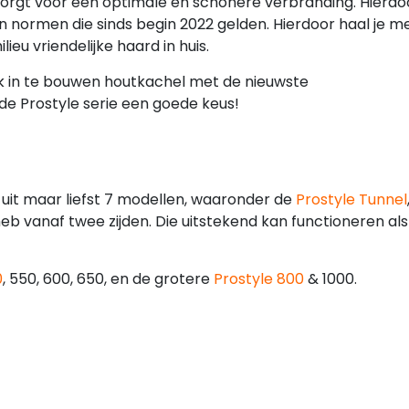
orgt voor een optimale en schonere verbranding. Hierdo
 normen die sinds begin 2022 gelden. Hierdoor haal je m
ieu vriendelijke haard in huis.
k in te bouwen houtkachel met de nieuwste
de Prostyle serie een goede keus!
 uit maar liefst 7 modellen, waaronder de
Prostyle Tunnel
b vanaf twee zijden. Die uitstekend kan functioneren als
0
, 550, 600, 650, en de grotere
Prostyle 800
& 1000.