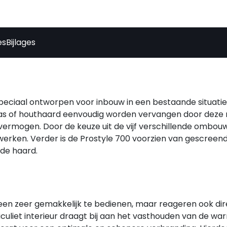
es
Bijlages
peciaal ontworpen voor inbouw in een bestaande situatie. 
as of houthaard eenvoudig worden vervangen door dez
 vermogen. Door de keuze uit de vijf verschillende ombo
werken. Verder is de Prostyle 700 voorzien van gescreend 
 de haard.
lleen zeer gemakkelijk te bedienen, maar reageren ook di
iculiet interieur draagt bij aan het vasthouden van de wa