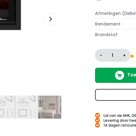
Afmetingen (DxBx
Rendement
Brandstof
-
1
+
Toe
Lid van de NHK, D
Levering door hee
14 dagen retourr