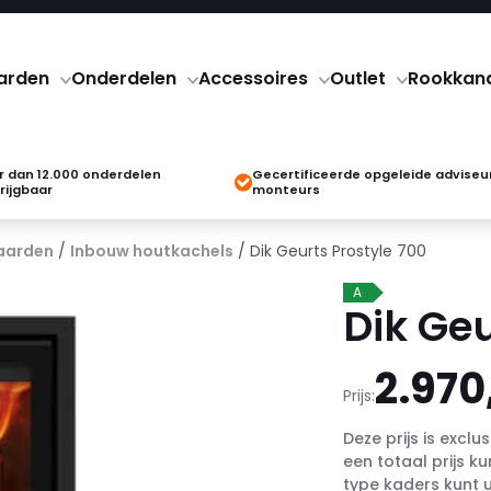
arden
Onderdelen
Accessoires
Outlet
Rookkan
 dan 12.000 onderdelen
Gecertificeerde opgeleide adviseu
rijgbaar
monteurs
aarden
/
Inbouw houtkachels
/ Dik Geurts Prostyle 700
A
Dik Geu
2.970
Prijs:
Deze prijs is exclu
een totaal prijs k
type kaders kunt u