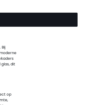
Bij
e moderne
uwkaders
glas, dit
rect op
rmte,