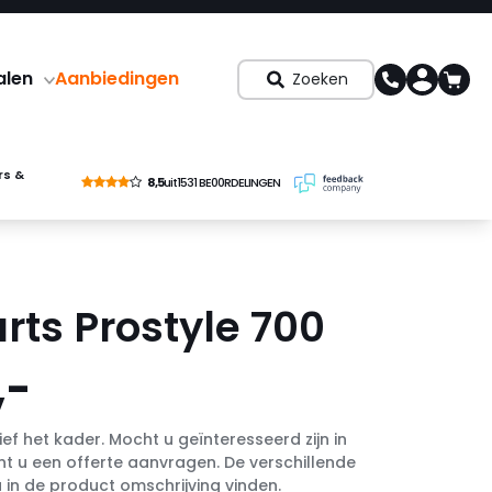
alen
Aanbiedingen
Zoeken
rs &
8,5
uit
1531 BE00RDELINGEN
rts Prostyle 700
,-
sief het kader. Mocht u geïnteresseerd zijn in
unt u een offerte aanvragen. De verschillende
 in de product omschrijving vinden.