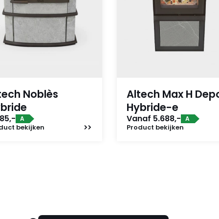
tech Noblès
Altech Max H Dep
bride
Hybride-e
85,-
Vanaf 5.688,-
A
A
duct
bekijken
Product
bekijken