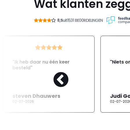
Wat klanten zeg
8,5
uit
1531 BE00RDELINGEN
"Ik heb daar nu één keer
"Niets o
besteld"
steven Dhauwers
Judi G
02-07-2026
02-07-202