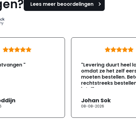
gen?
Lees meer beoordelingen
ntvangen "
"Levering duurt heel l
omdat ze het zelf eer
moeten bestellen. Bete
rechtstreeks bestellen
jotul"
oddijn
Johan Sok
6
08-08-2026