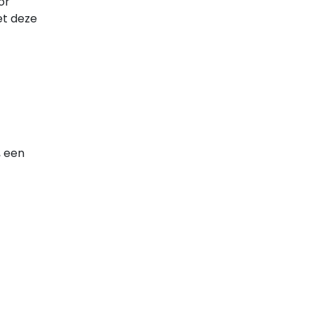
or
et deze
, een