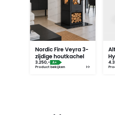
Nordic Fire Veyra 3-
Al
zijdige houtkachel
Hy
3.250,-
4.3
A+
Product
bekijken
Pro