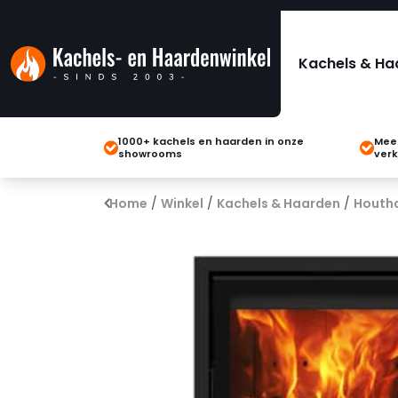
Kachels & Ha
1000+ kachels en haarden in onze
Meer
showrooms
verk
Home
/
Winkel
/
Kachels & Haarden
/
Houth