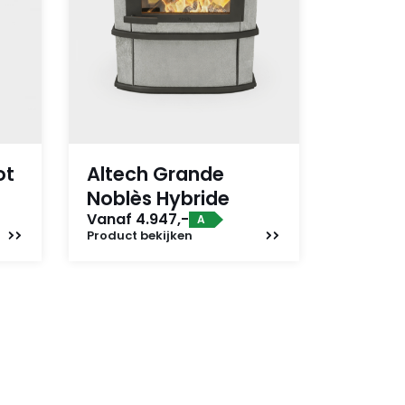
ot
Altech Grande
Noblès Hybride
Vanaf 4.947,-
A
Product
bekijken