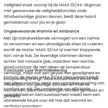
Veiligheid staat voorop bij de HAKA 32/44. Uitgerust
met geavanceerde veiligheidsfuncties zoals
hittebestendige glazen deuren, biedt deze haard
gemoedsrust voor jou en je gezin.
Ongeëvenaarde Warmte en Ambiance
Met zijn indrukwekkende vermogen om een ruimte
te verwarmen en een uitnodigende sfeer te creëren,
wordt de Hoxter HAKA 32/44 al snel het kloppende
hart van je huis. De levendige vlammen dansen
achter het robuuste glas, waardoor een warme
gloed ontstaat die niet alleen de temperatuur
Conclusie: Luxe Warmtebeleving
verhoogt, maar ook een gevoel van gezelligheid en
Kortom, de Hoxter HAKA 32/44 inbouwhaard biedt
ontspanning brengt. Deze inbouwhaard wordt het
niet alleen warmte, maar een complete ervaring van
middelpunt van gezellige avonden en intieme
comfort en stijl. Zijn combinatie van efficiëntie,
momenten, waar herinneringen worden gemaakt en
veelzijdigheid en betrouwbaarheid maakt hem een
gedeeld.
uitstekende keuze voor elk huis dat warmte en
verfijning waardeert.