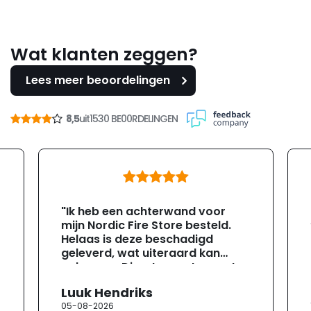
Wat klanten zeggen?
Lees meer beoordelingen
8,5
uit
1530 BE00RDELINGEN
"Ik heb een achterwand voor
mijn Nordic Fire Store besteld.
Helaas is deze beschadigd
geleverd, wat uiteraard kan
gebeuren. Direct na ontvangst
heb ik contact opgenomen met
Luuk Hendriks
de klantenservice. Helaas
05-08-2026
verloopt de communicatie erg