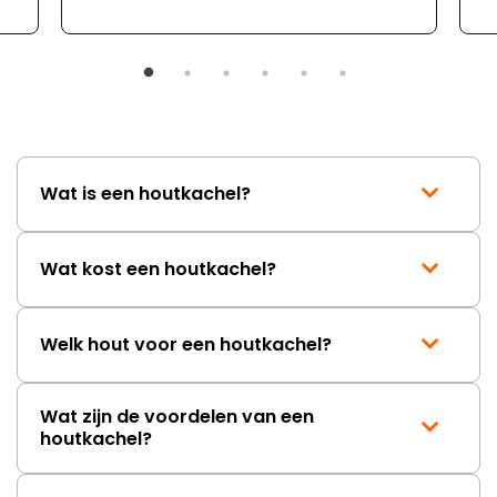
moeizaam; tussen de e-
mailwisselingen zit telkens
ongeveer een week. Hierdoor
duurt de afhandeling onnodig
lang. Ik hoop dat dit spoedig
wordt opgelost en dat ik op
korte termijn een nieuwe,
onbeschadigde achterwand
Wat is een houtkachel?
mag ontvangen."
Wat kost een houtkachel?
Welk hout voor een houtkachel?
Wat zijn de voordelen van een
houtkachel?