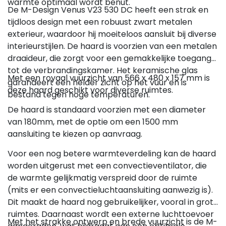
warmte optimaal wordt benut.
De M-Design Venus V23 530 DC heeft een strak en
tijdloos design met een robuust zwart metalen
exterieur, waardoor hij moeiteloos aansluit bij diverse
interieurstijlen. De haard is voorzien van een metalen
draaideur, die zorgt voor een gemakkelijke toegang
tot de verbrandingskamer. Het keramische glas
Met een royaal vuurzicht van 566 x 480 x 157 mm is
garandeert een helder zicht op het vuur en is
deze haard geschikt voor diverse ruimtes.
bestand tegen hoge temperaturen.
De haard is standaard voorzien met een diameter
van 180mm, met de optie om een 1500 mm
aansluiting te kiezen op aanvraag.
Voor een nog betere warmteverdeling kan de haard
worden uitgerust met een convectieventilator, die
de warmte gelijkmatig verspreid door de ruimte
(mits er een convectieluchtaansluiting aanwezig is).
Dit maakt de haard nog gebruikelijker, vooral in grote
ruimtes. Daarnaast wordt een externe luchttoevoer
Met het strakke ontwerp en brede vuurzicht is de M-