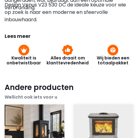
aangeraden, wat bijdraagt aan een optimale
Design Venus V23 530 DC de ideale keuze voor wie
verbranding.
op zoek is naar een moderne en sfeervolle
inbouwhaard.
Lees meer
Kwaliteit is
Alles draait om
Wij bieden een
onbetwistbaar
klanttevredenheid
totaalpakket
Andere producten
Wellicht ook iets voor u