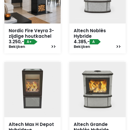
Nordic Fire Veyra 3-
Altech Noblès
zijdige houtkachel
Hybride
3.250,-
4.385,-
A+
A
Bekijken
Bekijken
Altech Max H Depot
Altech Grande
Hybride-e
Noblès Hybride