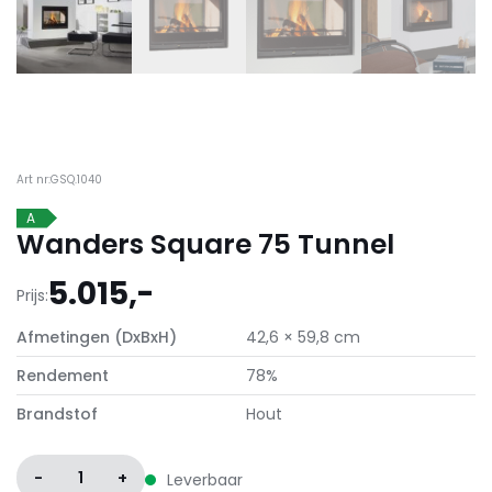
Art nr:GSQ.1040
A
Wanders Square 75 Tunnel
5.015,-
Prijs:
Afmetingen (DxBxH)
42,6 × 59,8 cm
Rendement
78%
Brandstof
Hout
-
1
+
Leverbaar