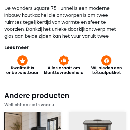
De Wanders Square 75 Tunnel is een moderne
inbouw houtkachel die ontworpen is om twee
ruimtes tegelijkertijd van warmte en sfeer te
voorzien. Dankzij het unieke doorkijkontwerp met
glas aan beide zijden kan het vuur vanuit twee
verschillende ruimtes worden bekeken. Hierdoor is
Lees meer
deze haard ideaal als roomdivider tussen
bijvoorbeeld een woonkamer en eetkamer of tussen
een woonruimte en keuken. De haard combineert
Kwaliteit is
Alles draait om
Wij bieden een
een strak design met krachtige prestaties en vormt
onbetwistbaar
klanttevredenheid
totaalpakket
daardoor een indrukwekkend middelpunt in het
interieur.
Andere producten
Het ontwerp van de Wanders Square 75 Tunnel is
minimalistisch en modern. De haard wordt
Wellicht ook iets voor u
ingebouwd in een wand of scheidingsmuur waardoor
het vuur als het ware door de ruimte heen zichtbaar
is. Door het grote glasoppervlak aan beide kanten