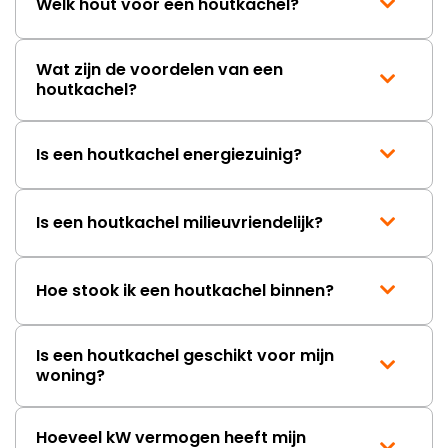
Welk hout voor een houtkachel?
De Wanders Square 75 Tunnel is daardoor meer dan
alleen een houtkachel. Het is een architectonisch
element dat ruimtes met elkaar verbindt en
Wat zijn de voordelen van een
houtkachel?
tegelijkertijd een krachtige warmtebron vormt. Door
het doorkijkontwerp, het grote vermogen en het
brede zicht op het vuur ontstaat een unieke
Is een houtkachel energiezuinig?
combinatie van sfeer, design en functionaliteit. Deze
haard is daarom een uitstekende keuze voor mensen
die een opvallende en efficiënte haard willen die
Is een houtkachel milieuvriendelijk?
twee ruimtes tegelijk verrijkt met warmte en
vuurbeleving.
Hoe stook ik een houtkachel binnen?
Is een houtkachel geschikt voor mijn
woning?
Hoeveel kW vermogen heeft mijn