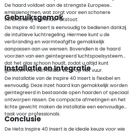
De haard voldoet aan de strengste Europese
emissienormen, wat zorgt voor een schonere
Gebruiksgemak
verbranding en minder uitstoot.
De Inspire 40 Insert is eenvoudig te bedienen dankzij
de intuïtieve luchtregeling. Hiermee kunt u de
verbranding en warmteafgifte gemakkelijk
aanpassen aan uw wensen. Bovendien is de haard
voorzien van een geïntegreerd luchtspoelsysteem
dat het glas schoon houdt, zodat u altijd kunt
Installatie en Integratie
genieten van een helder zicht op het vuur.
De installatie van de Inspire 40 Insert is flexibel en
eenvoudig. Deze inzet haard kan gemakkelijk worden
geïntegreerd in bestaande open haarden of speciaal
ontworpen nissen. De compacte afmetingen en het
lichte gewicht maken de installatie een eenvoudige
taak voor professionals.
Conclusie
De Heta Inspire 40 Insert is de ideale keuze voor wie