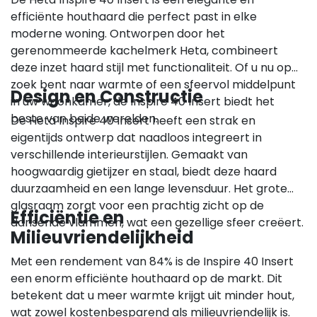
efficiënte houthaard die perfect past in elke
moderne woning. Ontworpen door het
gerenommeerde kachelmerk Heta, combineert
deze inzet haard stijl met functionaliteit. Of u nu op
zoek bent naar warmte of een sfeervol middelpunt
Design en Constructie
in uw woonkamer, de Inspire 40 Insert biedt het
beste van beide werelden.
De Heta Inspire 40 Insert heeft een strak en
eigentijds ontwerp dat naadloos integreert in
verschillende interieurstijlen. Gemaakt van
hoogwaardig gietijzer en staal, biedt deze haard
duurzaamheid en een lange levensduur. Het grote
glasraam zorgt voor een prachtig zicht op de
Efficiëntie en
dansende vlammen, wat een gezellige sfeer creëert.
Milieuvriendelijkheid
Met een rendement van 84% is de Inspire 40 Insert
een enorm efficiënte houthaard op de markt. Dit
betekent dat u meer warmte krijgt uit minder hout,
wat zowel kostenbesparend als milieuvriendelijk is.