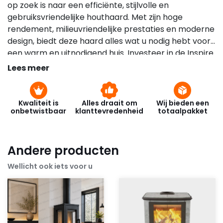
op zoek is naar een efficiënte, stijlvolle en
gebruiksvriendelijke houthaard. Met zijn hoge
rendement, milieuvriendelijke prestaties en moderne
design, biedt deze haard alles wat u nodig hebt voor
een warm en uitnodigend huis. Investeer in de Inspire
40 Insert en geniet van de ultieme combinatie van
Lees meer
comfort en sfeer.
Kwaliteit is
Alles draait om
Wij bieden een
onbetwistbaar
klanttevredenheid
totaalpakket
Andere producten
Wellicht ook iets voor u