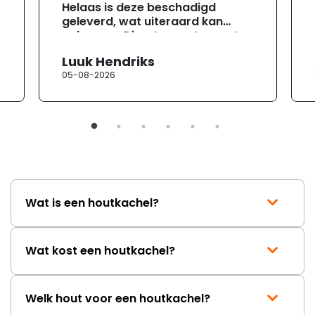
Helaas is deze beschadigd
geleverd, wat uiteraard kan
gebeuren. Direct na ontvangst
heb ik contact opgenomen met
Luuk Hendriks
de klantenservice. Helaas
05-08-2026
verloopt de communicatie erg
moeizaam; tussen de e-
mailwisselingen zit telkens
ongeveer een week. Hierdoor
duurt de afhandeling onnodig
lang. Ik hoop dat dit spoedig
wordt opgelost en dat ik op
korte termijn een nieuwe,
onbeschadigde achterwand
Wat is een houtkachel?
mag ontvangen."
Wat kost een houtkachel?
Welk hout voor een houtkachel?