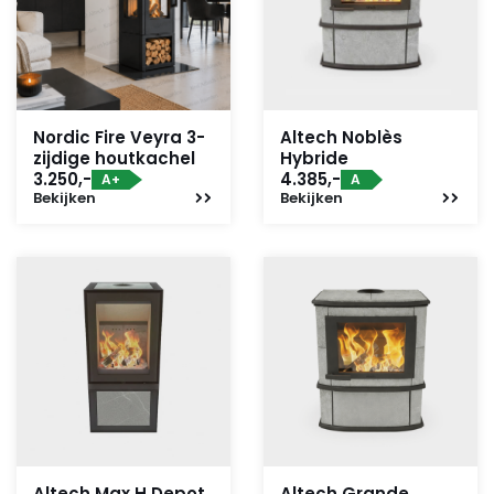
Nordic Fire Veyra 3-
Altech Noblès
zijdige houtkachel
Hybride
3.250,-
4.385,-
A+
A
Bekijken
Bekijken
Altech Max H Depot
Altech Grande