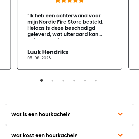
"Ik heb een achterwand voor
mijn Nordic Fire Store besteld.
Helaas is deze beschadigd
geleverd, wat uiteraard kan
gebeuren. Direct na ontvangst
heb ik contact opgenomen met
Luuk Hendriks
de klantenservice. Helaas
05-08-2026
verloopt de communicatie erg
moeizaam; tussen de e-
mailwisselingen zit telkens
ongeveer een week. Hierdoor
duurt de afhandeling onnodig
lang. Ik hoop dat dit spoedig
wordt opgelost en dat ik op
korte termijn een nieuwe,
onbeschadigde achterwand
Wat is een houtkachel?
mag ontvangen."
Wat kost een houtkachel?