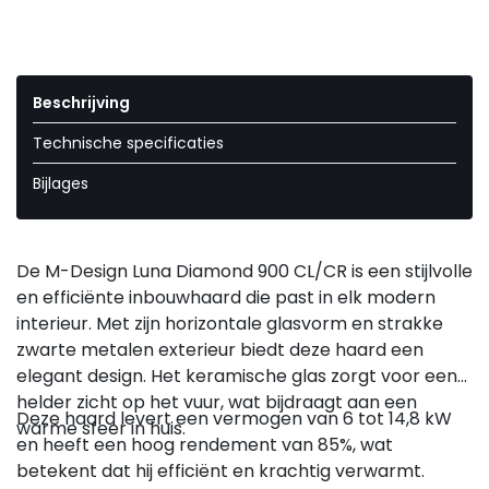
Beschrijving
Technische specificaties
Bijlages
De M-Design Luna Diamond 900 CL/CR is een stijlvolle
en efficiënte inbouwhaard die past in elk modern
interieur. Met zijn horizontale glasvorm en strakke
zwarte metalen exterieur biedt deze haard een
elegant design. Het keramische glas zorgt voor een
helder zicht op het vuur, wat bijdraagt aan een
Deze haard levert een vermogen van 6 tot 14,8 kW
warme sfeer in huis.
en heeft een hoog rendement van 85%, wat
betekent dat hij efficiënt en krachtig verwarmt.