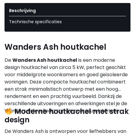
Beschrijving
Technische specificaties
Wanders Ash houtkachel
De
Wanders Ash houtkachel
is een moderne
design houtkachel van circa 5 kW, perfect geschikt
voor middelgrote woonkamers en goed geïsoleerde
woningen. Deze compacte houtkachel combineert
een strak minimalistisch ontwerp met een hoog
rendement en een prachtig vuurbeeld. Dankzij de
verschillende uitvoeringen en afwerkingen stel je de
Moderne houtkachel met strak
Wanders Ash volledig samen naar jouw interieur.
design
De Wanders Ash is ontworpen voor liefhebbers van