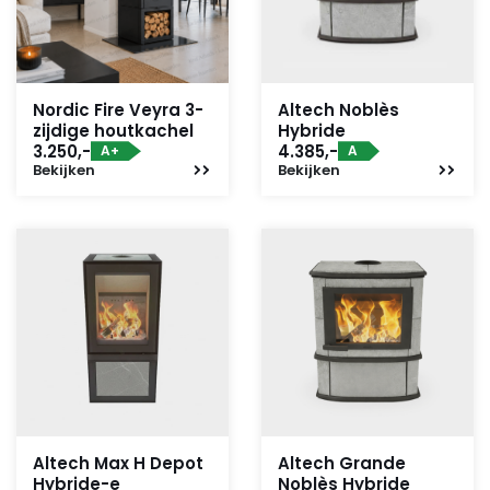
Nordic Fire Veyra 3-
Altech Noblès
zijdige houtkachel
Hybride
3.250,-
4.385,-
A+
A
Bekijken
Bekijken
Altech Max H Depot
Altech Grande
Hybride-e
Noblès Hybride