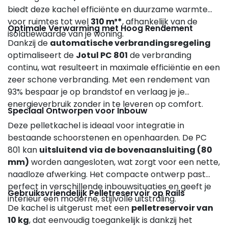
biedt deze kachel efficiënte en duurzame warmte
voor ruimtes tot wel
310 m³*
, afhankelijk van de
Optimale Verwarming met Hoog Rendement
isolatiewaarde van je woning.
Dankzij de
automatische verbrandingsregeling
optimaliseert de
Jotul PC 801
de verbranding
continu, wat resulteert in maximale efficiëntie en een
zeer schone verbranding. Met een rendement van
93% bespaar je op brandstof en verlaag je je
energieverbruik zonder in te leveren op comfort.
Speciaal Ontworpen voor Inbouw
Deze pelletkachel is ideaal voor integratie in
bestaande schoorstenen en openhaarden. De PC
801 kan
uitsluitend via de bovenaansluiting (80
mm)
worden aangesloten, wat zorgt voor een nette,
naadloze afwerking. Het compacte ontwerp past
perfect in verschillende inbouwsituaties en geeft je
Gebruiksvriendelijk Pelletreservoir op Rails
interieur een moderne, stijlvolle uitstraling.
De kachel is uitgerust met een
pelletreservoir van
10 kg
, dat eenvoudig toegankelijk is dankzij het