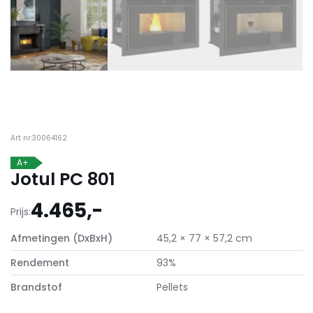
Art nr:30064162
A+
Jotul PC 801
4.465,-
Prijs:
Afmetingen (DxBxH)
45,2 × 77 × 57,2 cm
Rendement
93%
Brandstof
Pellets