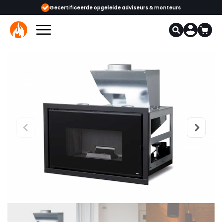
Gecertificeerde opgeleide adviseurs & monteurs
1000+ kachels en 