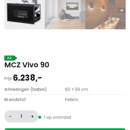
AA
MCZ Vivo 90
6.238,-
Prijs:
Afmetingen (DxBxH)
60 × 56 cm
Brandstof
Pellets
-
1
+
1 op voorraad