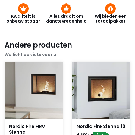
kW.
Kwaliteit is
Alles draait om
Wij bieden een
onbetwistbaar
klanttevredenheid
totaalpakket
Andere producten
Wellicht ook iets voor u
Nordic Fire HRV
Nordic Fire Sienna 10
Sienna
4.987,-
A++