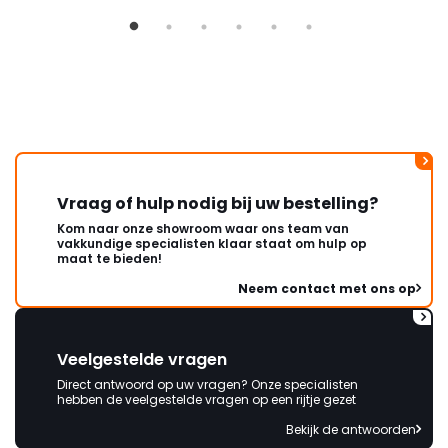
ongeveer een week. Hierdoor
duurt de afhandeling onnodig
lang. Ik hoop dat dit spoedig
wordt opgelost en dat ik op
korte termijn een nieuwe,
onbeschadigde achterwand
mag ontvangen."
Vraag of hulp nodig bij uw bestelling?
Kom naar onze showroom waar ons team van
vakkundige specialisten klaar staat om hulp op
maat te bieden!
Neem contact met ons op
Veelgestelde vragen
Direct antwoord op uw vragen? Onze specialisten
hebben de veelgestelde vragen op een rijtje gezet
Bekijk de antwoorden