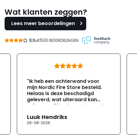
Wat klanten zeggen?
Lees meer beoordelingen
8,5
uit
1530 BE00RDELINGEN
"Ik heb een achterwand voor
mijn Nordic Fire Store besteld.
Helaas is deze beschadigd
geleverd, wat uiteraard kan
gebeuren. Direct na ontvangst
heb ik contact opgenomen met
Luuk Hendriks
de klantenservice. Helaas
05-08-2026
verloopt de communicatie erg
moeizaam; tussen de e-
mailwisselingen zit telkens