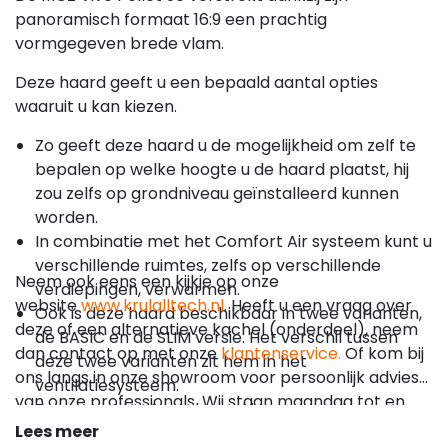
panoramisch formaat 16:9 een prachtig
vormgegeven brede vlam.
Deze haard geeft u een bepaald aantal opties
waaruit u kan kiezen.
Zo geeft deze haard u de mogelijkheid om zelf te
bepalen op welke hoogte u de haard plaatst, hij
zou zelfs op grondniveau geïnstalleerd kunnen
worden.
In combinatie met het Comfort Air systeem kunt u
verschillende ruimtes, zelfs op verschillende
Neem ook eens een kijkje op onze
verdiepingen, verwarmen.
website
www.krulalltech.nl
. Heeft u een vraag over
Ook is deze haard beschikbaar in twee varianten,
deze of een alternatieve kachel (onderdeel), neem
de BASIC en de SLIM versie. Het verschil tussen
dan contact op met onze
klantenservice.
Of kom bij
deze twee varianten zit hem in het
ons langs in onze showroom voor persoonlijk advies
ventilatiesysteem.
van onze professionals. Wij staan maandag tot en
Daarnaast kunt u ook nog kiezen voor de
met zaterdag de hele dag klaar voor al uw vragen.
Lees meer
hoeveelheid vermogen die de kachel heeft: 9 of 11