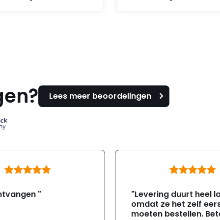
gen?
Lees meer beoordelingen
ntvangen "
"Levering duurt heel l
omdat ze het zelf eer
moeten bestellen. Bete