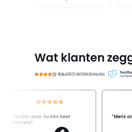
Wat klanten zeg
8,5
uit
1531 BE00RDELINGEN
"Ik heb daar nu één keer
"Niets o
besteld"