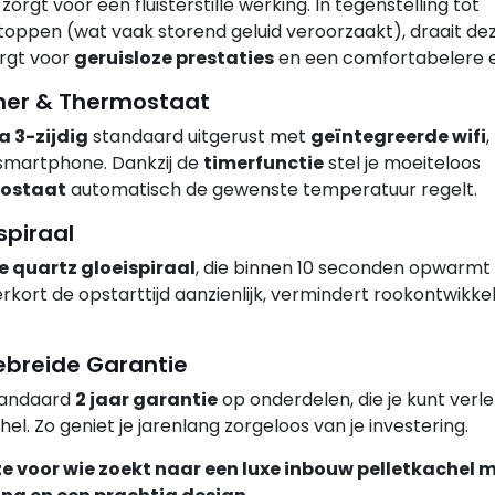
zorgt voor een fluisterstille werking. In tegenstelling tot
 stoppen (wat vaak storend geluid veroorzaakt), draait d
orgt voor
geruisloze prestaties
en een comfortabelere e
imer & Thermostaat
a 3-zijdig
standaard uitgerust met
geïntegreerde wifi
,
 smartphone. Dankzij de
timerfunctie
stel je moeiteloos
ostaat
automatisch de gewenste temperatuur regelt.
spiraal
e quartz gloeispiraal
, die binnen 10 seconden opwarmt 
rkort de opstarttijd aanzienlijk, vermindert rookontwikke
ebreide Garantie
standaard
2 jaar garantie
op onderdelen, die je kunt verl
hel. Zo geniet je jarenlang zorgeloos van je investering.
uze voor wie zoekt naar een luxe inbouw pelletkachel 