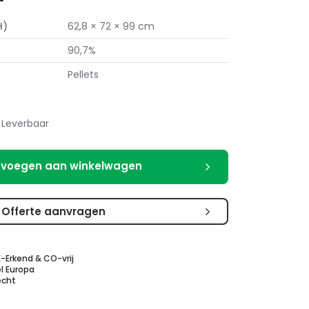
H)
62,8 × 72 × 99 cm
90,7%
Pellets
Leverbaar
voegen aan winkelwagen
Offerte aanvragen
E-Erkend & CO-vrij
l Europa
echt