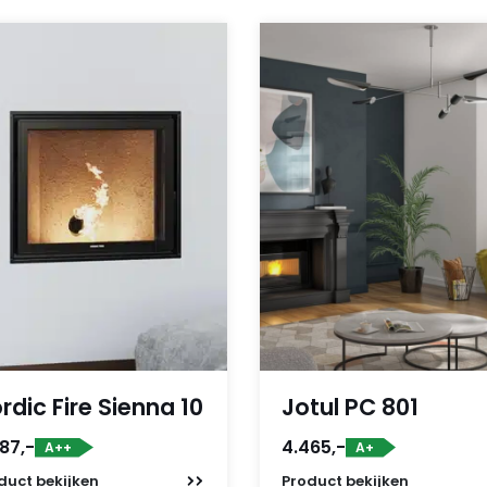
rdic Fire Sienna 10
Jotul PC 801
87,-
4.465,-
A++
A+
duct
bekijken
Product
bekijken