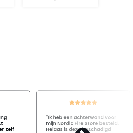
ang
"Ik heb een achterwand voor
st
mijn Nordic Fire Store besteld.
r zelf
Helaas is deze beschadigd