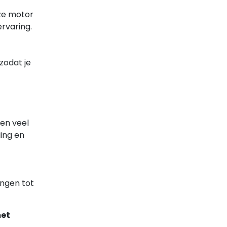
eze motor
rvaring.
 zodat je
en veel
ling en
engen tot
met