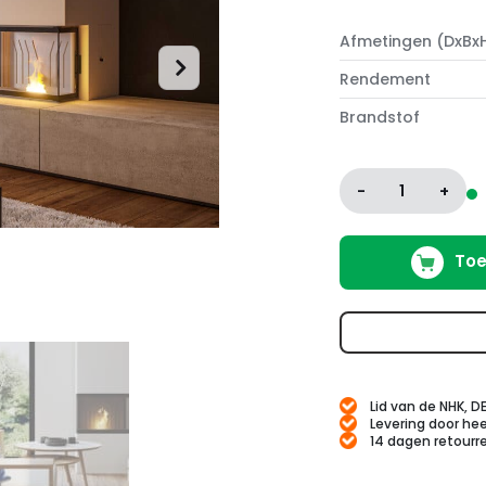
Afmetingen (DxBx
Rendement
Brandstof
-
1
+
Toe
Lid van de NHK, D
Levering door hee
14 dagen retourr