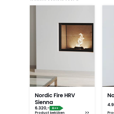
Nordic Fire HRV
No
Sienna
4.9
6.320,-
A++
Product
bekijken
Pro