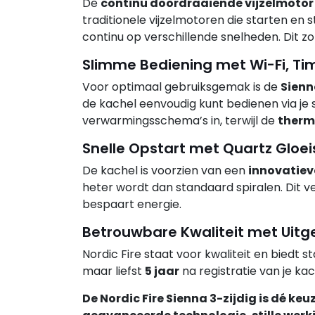
De
continu doordraaiende vijzelmotor
traditionele vijzelmotoren die starten en
continu op verschillende snelheden. Dit z
Slimme Bediening met Wi-Fi, T
Voor optimaal gebruiksgemak is de
Sienn
de kachel eenvoudig kunt bedienen via je
verwarmingsschema’s in, terwijl de
therm
Snelle Opstart met Quartz Gloei
De kachel is voorzien van een
innovatiev
heter wordt dan standaard spiralen. Dit ve
bespaart energie.
Betrouwbare Kwaliteit met Uitg
Nordic Fire staat voor kwaliteit en biedt 
maar liefst
5 jaar
na registratie van je kac
De Nordic Fire Sienna 3-zijdig is dé ke