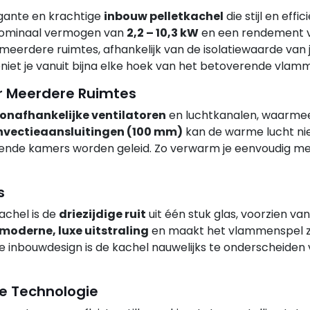
egante en krachtige
inbouw pelletkachel
die stijl en effic
 nominaal vermogen van
2,2 – 10,3 kW
en een rendement 
erdere ruimtes, afhankelijk van de isolatiewaarde van 
 geniet je vanuit bijna elke hoek van het betoverende vlam
r Meerdere Ruimtes
onafhankelijke ventilatoren
en luchtkanalen, waarmee
nvectieaansluitingen (100 mm)
kan de warme lucht nie
nzende kamers worden geleid. Zo verwarm je eenvoudig m
s
achel is de
driezijdige ruit
uit één stuk glas, voorzien van
moderne, luxe uitstraling
en maakt het vlammenspel z
akke inbouwdesign is de kachel nauwelijks te onderscheiden
ve Technologie