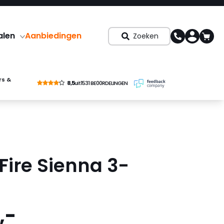
alen
Aanbiedingen
Zoeken
rs &
8,5
uit
1531 BE00RDELINGEN
Fire Sienna 3-
,-