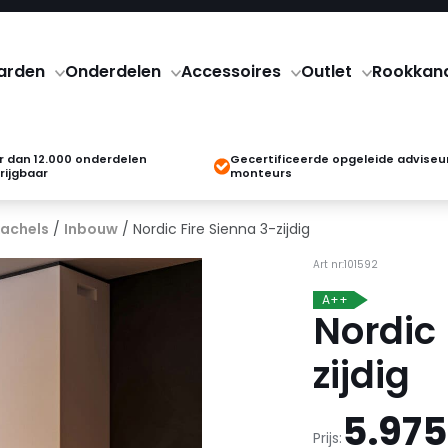
arden
Onderdelen
Accessoires
Outlet
Rookkan
 dan 12.000 onderdelen
Gecertificeerde opgeleide adviseu
rijgbaar
monteurs
kachels
/
Inbouw
/ Nordic Fire Sienna 3-zijdig
Art nr:101592
A++
Nordic 
zijdig
5.975
Prijs: