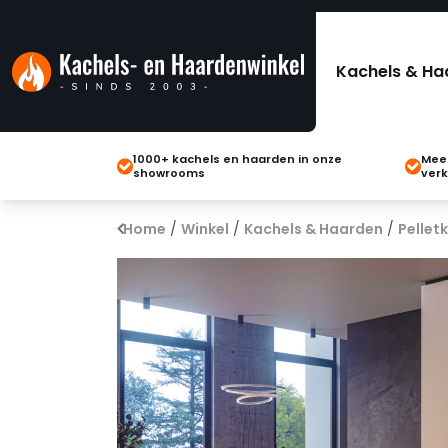
Kachels & Ha
1000+ kachels en haarden in onze
Meer
showrooms
verk
Home
/
Winkel
/
Kachels & Haarden
/
Pellet