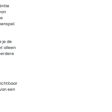
iëntie
van
je
menspel.
 je de
t alleen
eerdere
ichtbaar
 van een