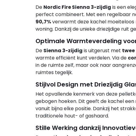
De
Nordic Fire Sienna 3-zijdig
is een el
perfect combineert. Met een regelbaar
90,7%
verwarmt deze kachel moeiteloos me
woning. Dankzij de unieke driezijdige ruit
Optimale Warmteverdeling voo
De
Sienna 3-zijdig
is uitgerust met
twee 
warmte efficiënt kunt verdelen. Via de
co
in de ruimte zelf, maar ook naar aangre
ruimtes tegelijk.
Stijlvol Design met Driezijdig Gla
Het opvallende kenmerk van deze pelletk
gebogen hoeken. Dit geeft de kachel een
vanuit bijna elke positie. Dankzij het str
traditionele hout- of gashaard.
Stille Werking dankzij Innovatie