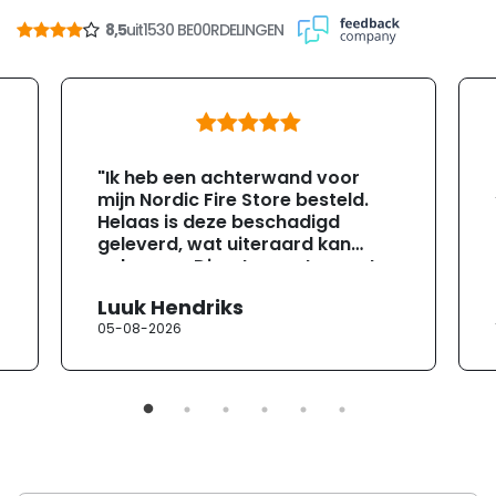
8,5
uit
1530 BE00RDELINGEN
"Ik heb een achterwand voor
mijn Nordic Fire Store besteld.
Helaas is deze beschadigd
geleverd, wat uiteraard kan
gebeuren. Direct na ontvangst
heb ik contact opgenomen met
Luuk Hendriks
de klantenservice. Helaas
05-08-2026
verloopt de communicatie erg
moeizaam; tussen de e-
mailwisselingen zit telkens
ongeveer een week. Hierdoor
duurt de afhandeling onnodig
lang. Ik hoop dat dit spoedig
wordt opgelost en dat ik op
korte termijn een nieuwe,