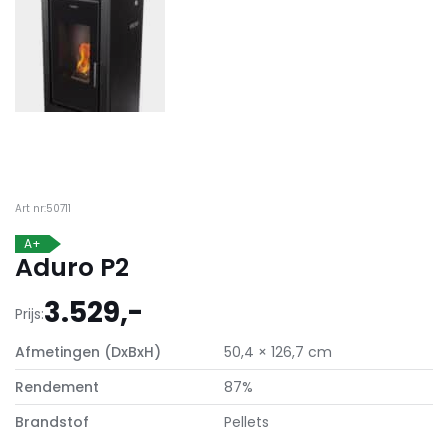
Art nr:50711
A+
Aduro P2
3.529,-
Prijs:
Afmetingen (DxBxH)
50,4 × 126,7 cm
Rendement
87%
Brandstof
Pellets