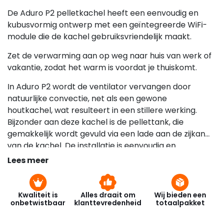
De Aduro P2 pelletkachel heeft een eenvoudig en
kubusvormig ontwerp met een geïntegreerde WiFi-
module die de kachel gebruiksvriendelijk maakt.
Zet de verwarming aan op weg naar huis van werk of
vakantie, zodat het warm is voordat je thuiskomt.
In Aduro P2 wordt de ventilator vervangen door
natuurlijke convectie, net als een gewone
houtkachel, wat resulteert in een stillere werking.
Bijzonder aan deze kachel is de pellettank, die
gemakkelijk wordt gevuld via een lade aan de zijkant
van de kachel. De installatie is eenvoudig en
gemakkelijk met opties voor zowel een boven- als
Lees meer
een achteruitgang. De Aduro P2 wordt geleverd met
externe luchttoevoer, waarbij de verbrandingslucht
van buitenaf en rechtstreeks in de pellet kachel
Kwaliteit is
Alles draait om
Wij bieden een
onbetwistbaar
klanttevredenheid
totaalpakket
wordt aangevoerd.