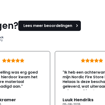
gen?
Lees meer beoordelingen
elling was erg goed
"Ik heb een achterwa
, hierdoor kwam het
mijn Nordic Fire Store
re materiaal
Helaas is deze besch
adigd aan."
geleverd, wat uiteraa
gebeuren. Direct na
ontvangst heb ik con
 kramer
Luuk Hendriks
opgenomen met de
6
05-08-2026