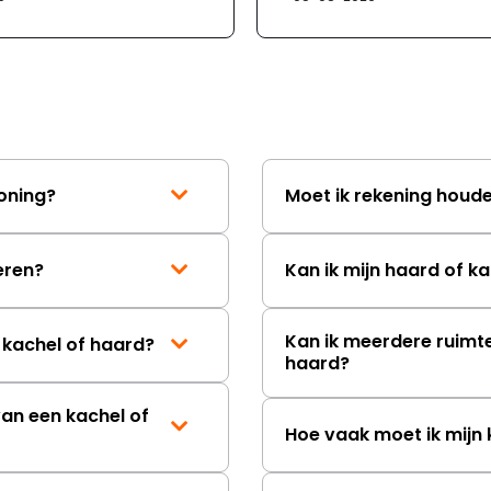
klantenservice. Helaa
verloopt de communi
erg moeizaam; tussen
mailwisselingen zit te
ongeveer een week. H
duurt de afhandeling
lang. Ik hoop dat dit spoedig
wordt opgelost en dat
korte termijn een nie
woning?
Moet ik rekening houden
onbeschadigde acht
mag ontvangen."
leren?
Kan ik mijn haard of ka
Kan ik meerdere ruimt
 kachel of haard?
haard?
van een kachel of
Hoe vaak moet ik mij