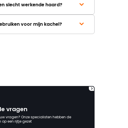
zelfs ook geen minimale
een slecht werkende haard?
tegemoetkoming (voor het
gevoel) in de behoorlijk extra
kosten die ik heb moeten
gebruiken voor mijn kachel?
maken. Jammer dat
verantwoording niet
genomen wordt. Ben al
benieuwd naar het antwoord
waarin de schuld bij anderen
of mijzelf wordt neergelegd. "
de vragen
 uw vragen? Onze specialisten hebben de
op een rijtje gezet