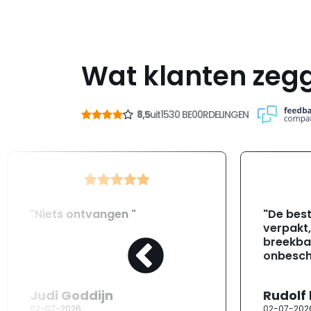
Wat klanten zeg
8,5
uit
1530 BE00RDELINGEN
"Niets ontvangen "
"De best
verpakt
breekba
onbesch
Judi Goddijn
Rudolf
02-07-2026
02-07-202