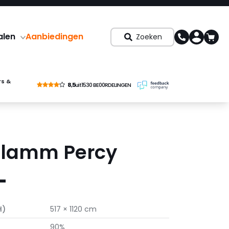
alen
Aanbiedingen
Zoeken
rs &
8,5
uit
1530 BE00RDELINGEN
flamm Percy
-
H)
517 × 1120 cm
90%