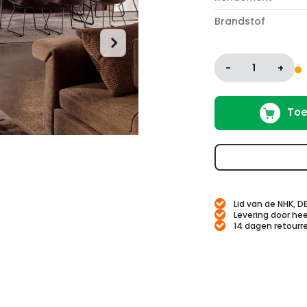
Brandstof
-
1
+
Toe
Lid van de NHK, D
Levering door hee
14 dagen retourr