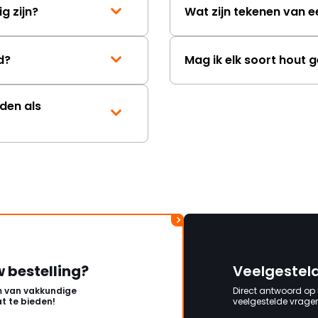
g zijn?
Wat zijn tekenen van 
d?
Mag ik elk soort hout 
den als
w bestelling?
Veelgestel
 van vakkundige
Direct antwoord op
t te bieden!
veelgestelde vragen 