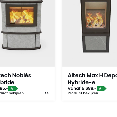
tech Noblès
Altech Max H Dep
bride
Hybride-e
85,-
Vanaf 5.688,-
A
A
duct
bekijken
Product
bekijken