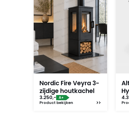
Nordic Fire Veyra 3-
Al
zijdige houtkachel
Hy
3.250,-
4.3
A+
Product
bekijken
Pro