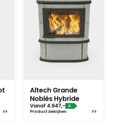
ot
Altech Grande
Noblès Hybride
Vanaf 4.947,-
A
Product
bekijken