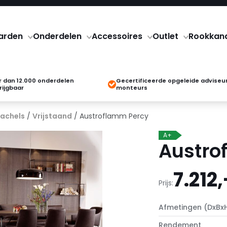
arden
Onderdelen
Accessoires
Outlet
Rookkan
 dan 12.000 onderdelen
Gecertificeerde opgeleide adviseu
rijgbaar
monteurs
kachels
/
Vrijstaand
/ Austroflamm Percy
A+
Austro
7.212,
Prijs:
Afmetingen (DxBx
Rendement