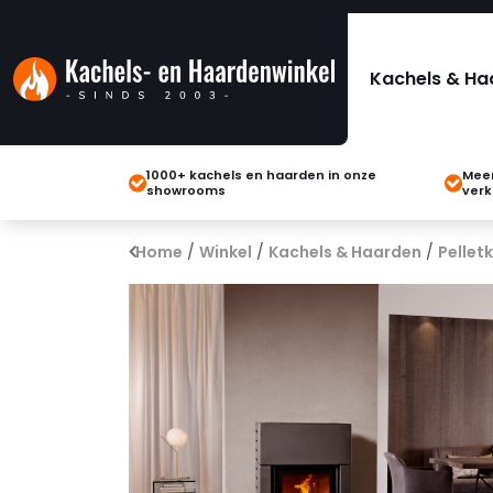
Kachels & Ha
1000+ kachels en haarden in onze
Meer
showrooms
verk
Home
/
Winkel
/
Kachels & Haarden
/
Pellet