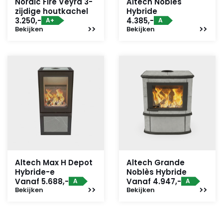
Nordic Fire Veyra 3-
Altech Noblès
zijdige houtkachel
Hybride
3.250,-
4.385,-
A+
A
Bekijken
Bekijken
Altech Max H Depot
Altech Grande
Hybride-e
Noblès Hybride
Vanaf 5.688,-
Vanaf 4.947,-
A
A
Bekijken
Bekijken