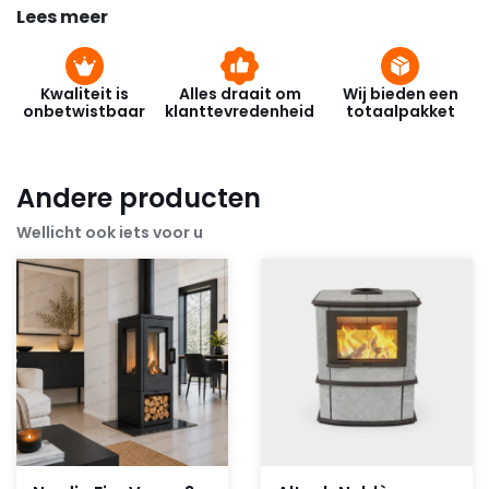
installatie. De kachel is uitgevoerd met een RVS
Lees meer
branderkorf. De kachel heeft de mogelijkheid om
een externe thermostaat aan te sluiten of te
programmeren via een weekprogramma.
Kwaliteit is
Alles draait om
Wij bieden een
onbetwistbaar
klanttevredenheid
totaalpakket
Andere producten
Wellicht ook iets voor u