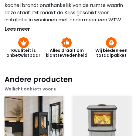
kachel brandt onafhankelijk van de ruimte waarin
deze staat. Dit maakt de Kriss geschikt voor
installatie in woningen met ondermeer een WTW
installatie. De kachel is uitgevoerd met een RVS
Lees meer
branderkorf. De kachel heeft de mogelijkheid om
een externe thermostaat aan te sluiten of te
programmeren via een weekprogramma.
Kwaliteit is
Alles draait om
Wij bieden een
onbetwistbaar
klanttevredenheid
totaalpakket
Andere producten
Wellicht ook iets voor u