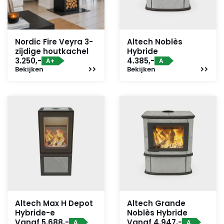
Nordic Fire Veyra 3-
Altech Noblès
zijdige houtkachel
Hybride
3.250,-
4.385,-
A+
A
Bekijken
Bekijken
Altech Max H Depot
Altech Grande
Hybride-e
Noblès Hybride
Vanaf 5.688,-
Vanaf 4.947,-
A
A