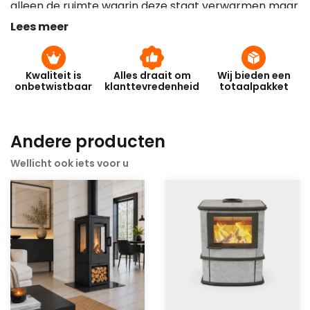
alleen de ruimte waarin deze staat verwarmen maar
ook 2 andere vertrekken. Deze pelletkachel is
Lees meer
voorzien van 2 warme luchtuitgangen. Via kanalisatie
wordt de warme lucht verder verspreid door het
gehele huis.
Kwaliteit is
Alles draait om
Wij bieden een
onbetwistbaar
klanttevredenheid
totaalpakket
Andere producten
Wellicht ook iets voor u