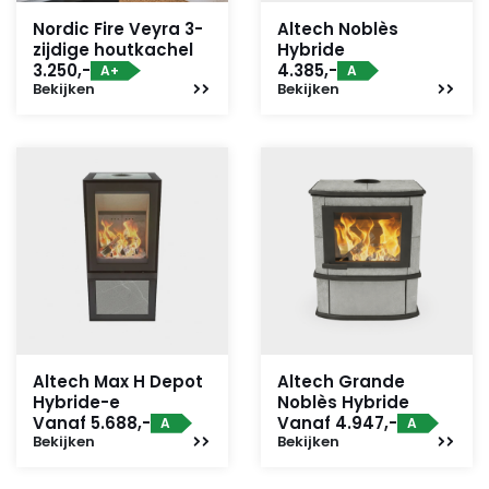
Nordic Fire Veyra 3-
Altech Noblès
zijdige houtkachel
Hybride
3.250,-
4.385,-
A+
A
Bekijken
Bekijken
Altech Max H Depot
Altech Grande
Hybride-e
Noblès Hybride
Vanaf 5.688,-
Vanaf 4.947,-
A
A
Bekijken
Bekijken