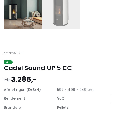
Art nr:7025048
A
Cadel Sound UP 5 CC
3.285,-
Prijs:
Afmetingen (DxBxH)
597 × 498 × 949 cm
Rendement
90%
Brandstof
Pellets