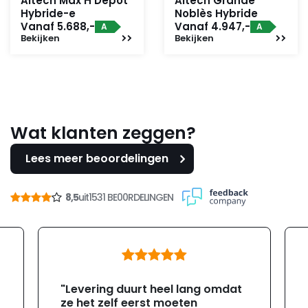
Altech Max H Depot
Altech Grande
Hybride-e
Noblès Hybride
Vanaf 5.688,-
Vanaf 4.947,-
A
A
Bekijken
Bekijken
Wat klanten zeggen?
Lees meer beoordelingen
8,5
uit
1531 BE00RDELINGEN
"Levering duurt heel lang omdat
ze het zelf eerst moeten