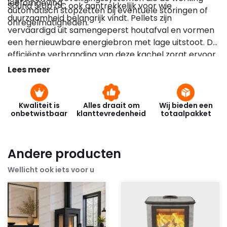
leefomgeving.
Sound 5 Up CC ook aantrekkelijk voor wie
automatisch stopzetten bij eventuele storingen of
duurzaamheid belangrijk vindt. Pellets zijn
onregelmatigheden.
vervaardigd uit samengeperst houtafval en vormen
een hernieuwbare energiebron met lage uitstoot. De
efficiënte verbranding van deze kachel zorgt ervoor
dat de beschikbare energie optimaal wordt benut,
Lees meer
wat resulteert in lagere stookkosten en een kleinere
ecologische voetafdruk.
Kwaliteit is
Alles draait om
Wij bieden een
onbetwistbaar
klanttevredenheid
totaalpakket
Andere producten
Wellicht ook iets voor u