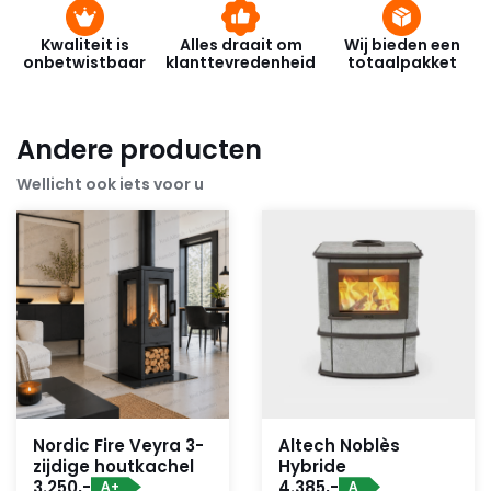
Kwaliteit is
Alles draait om
Wij bieden een
onbetwistbaar
klanttevredenheid
totaalpakket
Andere producten
Wellicht ook iets voor u
Nordic Fire Veyra 3-
Altech Noblès
zijdige houtkachel
Hybride
3.250,-
4.385,-
A+
A