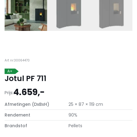
Art nr:30064470
A+
Jotul PF 711
4.659,-
Prijs:
Afmetingen (DxBxH)
25 × 87 × 119 cm
Rendement
90%
Brandstof
Pellets