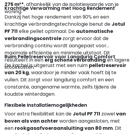
275 m³*
, afhankelijk van de isolatiewaarde van je
Krachtige Verwarming met Hoog Rendement
woning.
Dankzij het hoge rendement van 90% en een
krachtige verbrandingstechnologie benut de
Jotul
PF 711
elke pellet optimaal. De
automatische
verbrandingscontrole
zorgt ervoor dat de
verbranding continu wordt aangepast voor
maximale efficiëntie en minimale uitstoot. Dit
Ruim Pelletreservoir voor Langdurig Comfort
resulteert in een
erg schone verbranding
en lagere
De kachel is uitgerust met een ruim
pelletreservoir
stookkosten.
van 20 kg
, waardoor je minder vaak hoeft bij te
vullen. Dit zorgt voor langdurig comfort en een
constante, aangename warmte, zelfs tijdens de
koudste winterdagen.
Flexibele Installatiemogelijkheden
Voor extra flexibiliteit kan de
Jotul PF 711
zowel
van
boven als van achter
worden aangesloten, met
een
rookgasafvoeraansluiting van 80 mm
. Dit