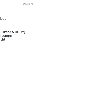
Pellets
rbaar
E-Erkend & CO-vrij
l Europa
echt