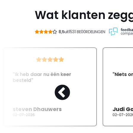
Wat klanten zeg
8,5
uit
1531 BE00RDELINGEN
"Ik heb daar nu één keer
"Niets o
besteld"
steven Dhauwers
Judi G
02-07-2026
02-07-202