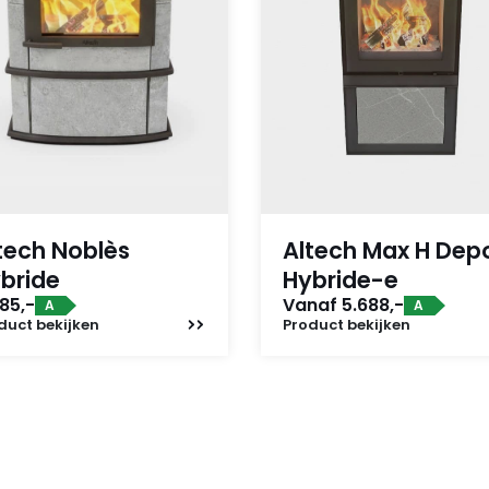
tech Noblès
Altech Max H Dep
bride
Hybride-e
85,-
Vanaf 5.688,-
A
A
duct
bekijken
Product
bekijken