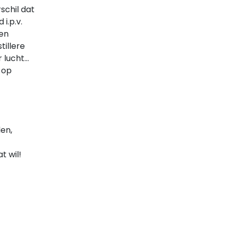
schil dat
i.p.v.
 en
tillere
 lucht
 op
len,
t wil!