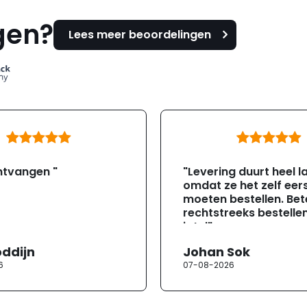
gen?
Lees meer beoordelingen
ntvangen "
"Levering duurt heel l
omdat ze het zelf eer
moeten bestellen. Bete
rechtstreeks bestellen
jotul"
oddijn
Johan Sok
6
07-08-2026