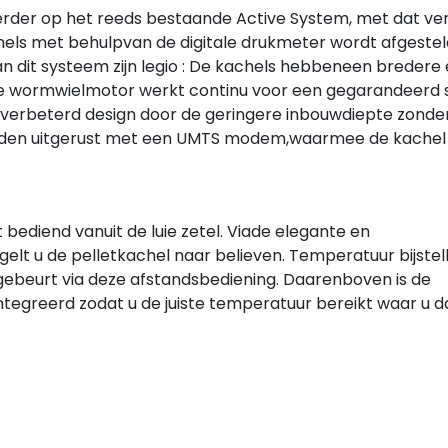
rder op het reeds bestaande Active System, met dat ver
els met behulpvan de digitale drukmeter wordt afgesteld 
 dit systeem zijn legio : De kachels hebbeneen bredere
 de wormwielmotor werkt continu voor een gegarandeerd s
verbeterd design door de geringere inbouwdiepte zonder
orden uitgerust met een UMTS modem,waarmee de kachel
bediend vanuit de luie zetel. Viade elegante en
gelt u de pelletkachel naar believen. Temperatuur bijstel
 gebeurt via deze afstandsbediening. Daarenboven is de
tegreerd zodat u de juiste temperatuur bereikt waar u da