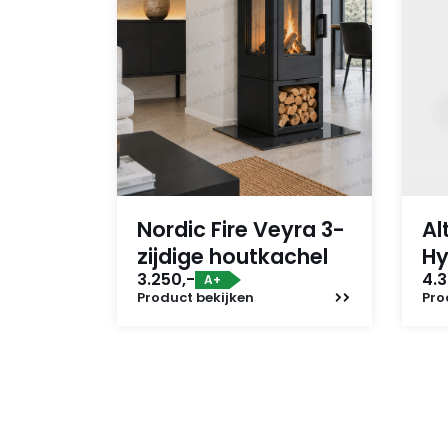
Nordic Fire Veyra 3-
Al
zijdige houtkachel
Hy
3.250,-
4.3
A+
Product
bekijken
Pro