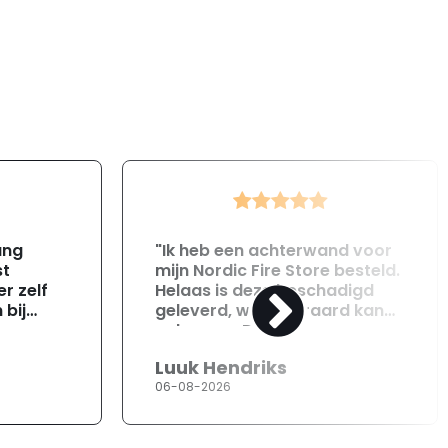
ang
"Ik heb een achterwand voor
st
mijn Nordic Fire Store besteld.
r zelf
Helaas is deze beschadigd
 bij
geleverd, wat uiteraard kan
gebeuren. Direct na
ontvangst heb ik contact
Luuk Hendriks
opgenomen met de
06-08-2026
klantenservice. Helaas
verloopt de communicatie
erg moeizaam; tussen de e-