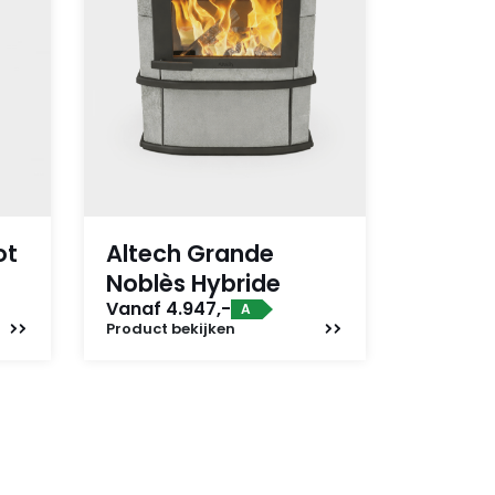
ot
Altech Grande
Noblès Hybride
Vanaf 4.947,-
A
Product
bekijken