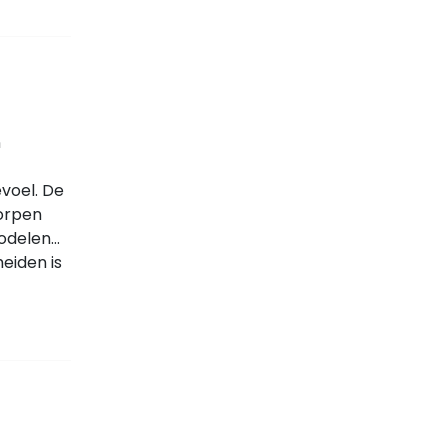
n
evoel. De
worpen
modelen
eiden is