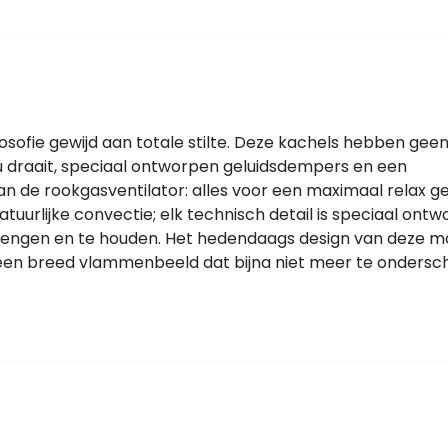
sofie gewijd aan totale stilte. Deze kachels hebben gee
u draait, speciaal ontworpen geluidsdempers en een
van de rookgasventilator: alles voor een maximaal relax g
tuurlijke convectie; elk technisch detail is speciaal ont
brengen en te houden. Het hedendaags design van deze 
een breed vlammenbeeld dat bijna niet meer te ondersch