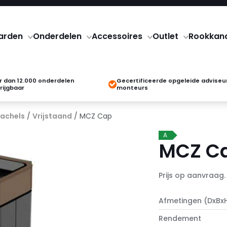
arden
Onderdelen
Accessoires
Outlet
Rookkan
 dan 12.000 onderdelen
Gecertificeerde opgeleide adviseu
rijgbaar
monteurs
kachels
/
Vrijstaand
/ MCZ Cap
A
MCZ C
Prijs op aanvraag.
Afmetingen (DxBx
Rendement