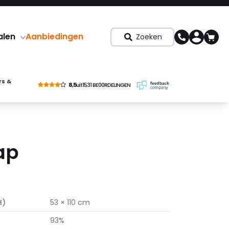
alen
Aanbiedingen
Zoeken
rs &
8,5
uit
1531 BE00RDELINGEN
ap
H)
53 × 110 cm
93%