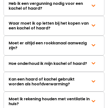
Heb ik een vergunning nodig voor een
efficiënte verbranding.
kachel of haard?
Veiligheid en duurzaamheid zijn hierbij belangrijke
aandachtspunten. De MCZ Halo Air M+ voldoet aan
Waar moet ik op letten bij het kopen van
moderne Europese normen voor energiezuinigheid
een kachel of haard?
en lage emissies, waaronder de Ecodesign‑richtlijnen.
Dit betekent dat de kachel efficiënt en schoon
verbrandt en geschikt is voor toekomstgerichte
Moet er altijd een rookkanaal aanwezig
toepassingen.
zijn?
De combinatie van stijlvol design, geavanceerde
technologie, efficiënte warmteverspreiding en
Hoe onderhoud ik mijn kachel of haard?
gebruiksgemak maakt de MCZ Halo Air M+ tot een
aantrekkelijke keuze voor iedereen die warmte en
Kan een haard of kachel gebruikt
sfeer wil met moderne comfortfuncties. Het toestel
worden als hoofdverwarming?
biedt niet alleen een krachtige en efficiënte
verwarming, maar draagt dankzij het ruime zicht op
het vuur en de stille werking ook bij aan een gezellige
Moet ik rekening houden met ventilatie in
en comfortabele woonervaring.
huis?