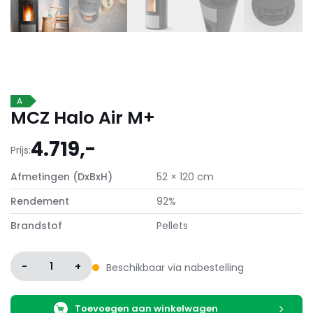
A
MCZ Halo Air M+
4.719,-
Prijs:
Afmetingen (DxBxH)
52 × 120 cm
Rendement
92%
Brandstof
Pellets
-
1
+
Beschikbaar via nabestelling
Toevoegen aan winkelwagen