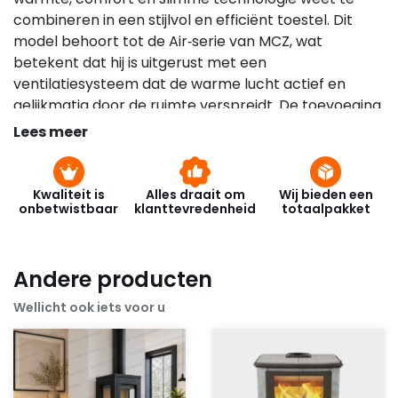
combineren in een stijlvol en efficiënt toestel. Dit
model behoort tot de Air‑serie van MCZ, wat
betekent dat hij is uitgerust met een
ventilatiesysteem dat de warme lucht actief en
gelijkmatig door de ruimte verspreidt. De toevoeging
M+ duidt op geïntegreerde besturingstechnologie
Lees meer
waarmee de kachel eenvoudig en flexibel bediend
kan worden, zowel fysiek als op afstand.
Kwaliteit is
Alles draait om
Wij bieden een
Het ontwerp van de MCZ Halo Air M+ is strak en
onbetwistbaar
klanttevredenheid
totaalpakket
eigentijds. De kachel heeft rechte lijnen en een
rustige, moderne uitstraling die goed past in diverse
interieurstijlen, van minimalistisch en modern tot
Andere producten
warm en klassiek. De voorzijde is voorzien van een
Wellicht ook iets voor u
groot glasvenster dat het vlammenspel zichtbaar
maakt en een gezellige sfeer creëert in de kamer.
De combinatie van staal en andere hoogwaardige
materialen geeft de kachel een solide uitstraling en
draagt bij aan de duurzaamheid.