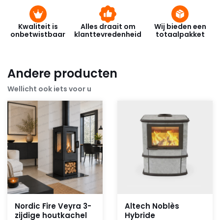
Kwaliteit is
Alles draait om
Wij bieden een
onbetwistbaar
klanttevredenheid
totaalpakket
Andere producten
Wellicht ook iets voor u
Nordic Fire Veyra 3-
Altech Noblès
zijdige houtkachel
Hybride