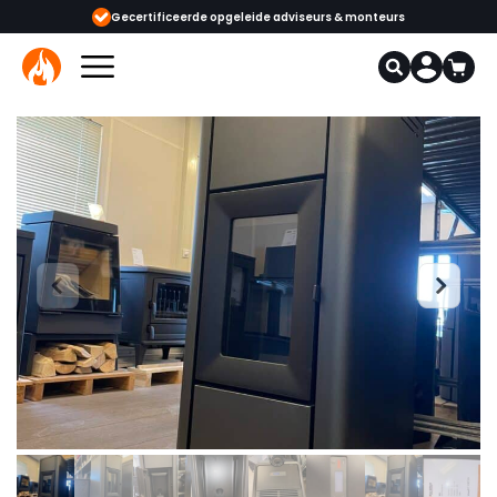
ijgbaar
Gecertificeerde opgeleide adviseurs & monteurs
1000+