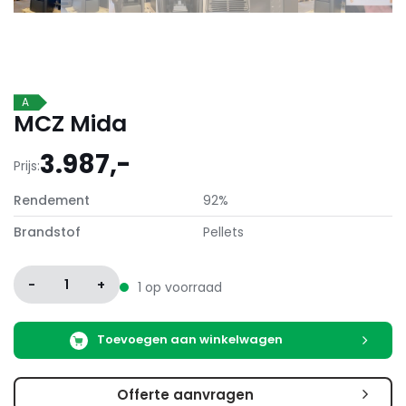
A
MCZ Mida
3.987,-
Prijs:
Rendement
92%
Brandstof
Pellets
-
1
+
1 op voorraad
Toevoegen aan winkelwagen
Offerte aanvragen