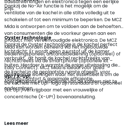
basisafwerkingen en elektronica tegen een eerlijke
Dankzij de No-Air functie is het mogelijk om de
prijs.
ventilatie van de kachel in alle stilte volledig uit te
schakelen of tot een minimum te beperken. De MCZ
Mida is ontworpen om te voldoen aan de behoeften
van consumenten die de voorkeur geven aan een
Oyster technologie
product met vereenvoudigde elektronica. De MCZ
Dankzij de Oyster technologie is de kachel perfect
Mida kan worden beheerd via het ingebouwde
luchtdicht: Er wordt geen zuurstof uit de kamer
bedieningspaneel, afstandsbediening (optioneel) of
verbruikt, dit haalt de kachel rechtstreeks van
rechtstreeks via de smartphone (optionele kit –
buiten. Hierdoor is warmte de enige uitwisseling die
Easy Connect). MCZ Mida is ideaal voor goed
de kachel in de geplaatste ruimte afgeeft, voor
geïsoleerde woningen waar het essentieel is om de
Up! / X-Up!
volledig comfort & maximale efficiëntie
.
energiebalans en efficiëntie van de kamers niet te
De kachels met Up!-logo zijn standaard of optioneel
ondermijnen.
(kit Up!) verkrijgbaar met een vrouwelijke of
concentrische (X-UP!) bovenaansluiting.
Lees meer