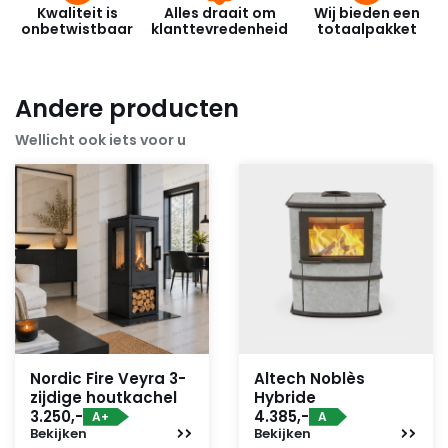
Kwaliteit is
Alles draait om
Wij bieden een
onbetwistbaar
klanttevredenheid
totaalpakket
Andere producten
Wellicht ook iets voor u
Nordic Fire Veyra 3-
Altech Noblès
zijdige houtkachel
Hybride
3.250,-
4.385,-
A+
A
Bekijken
Bekijken