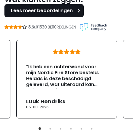
Lees meer beoordelingen
8,5
uit
1530 BE00RDELINGEN
"Ik heb een achterwand voor
mijn Nordic Fire Store besteld.
Helaas is deze beschadigd
geleverd, wat uiteraard kan
gebeuren. Direct na ontvangst
heb ik contact opgenomen met
Luuk Hendriks
de klantenservice. Helaas
05-08-2026
verloopt de communicatie erg
moeizaam; tussen de e-
mailwisselingen zit telkens
ongeveer een week. Hierdoor
duurt de afhandeling onnodig