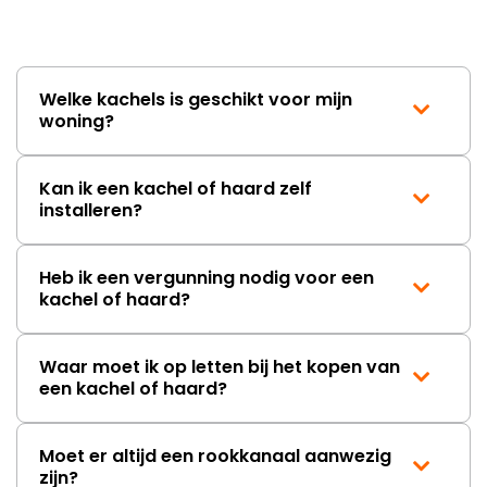
lang. Ik hoop dat dit spoedig
wordt opgelost en dat ik op
korte termijn een nieuwe,
onbeschadigde achterwand
Welke kachels is geschikt voor mijn
mag ontvangen."
woning?
Kan ik een kachel of haard zelf
installeren?
Heb ik een vergunning nodig voor een
kachel of haard?
Waar moet ik op letten bij het kopen van
een kachel of haard?
Moet er altijd een rookkanaal aanwezig
zijn?