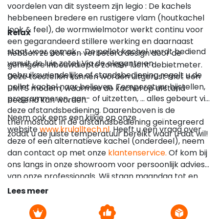
voordelen van dit systeem zijn legio : De kachels
hebbeneen bredere en rustigere vlam (houtkachel
look & feel), de wormwielmotor werkt continu voor
Relax
een gegarandeerd stillere werking en daarnaast
staat voor gemak … De pellet kachel wordt bediend
hebben ze ook een verbeterd design door de
vanuit de luie zetel. Via de elegante en
geringere inbouwdiepte zonder lucht debietmeter.
gebruiksvriendelijke af standsbediening regelt u de
Deze toestellen kunnen worden uitgerust met een
pellet kachel naar believen. Temperatuur bijstellen,
UMTS modem, waarmee de kachel op afstand
programmeren, aan- of uitzetten, … alles gebeurt via
bediend kan worden.
deze afstandsbediening. Daarenboven is de
Neem ook eens een kijkje op onze
thermostaat in de afstandsbediening geïntegreerd
website
www.krulalltech.nl
. Heeft u een vraag over
zodat u de juiste temperatuur bereikt waar u dat wil!
deze of een alternatieve kachel (onderdeel), neem
dan contact op met onze
klantenservice.
Of kom bij
ons langs in onze showroom voor persoonlijk advies
van onze professionals. Wij staan maandag tot en
met zaterdag de hele dag klaar voor al uw vragen.
Lees meer