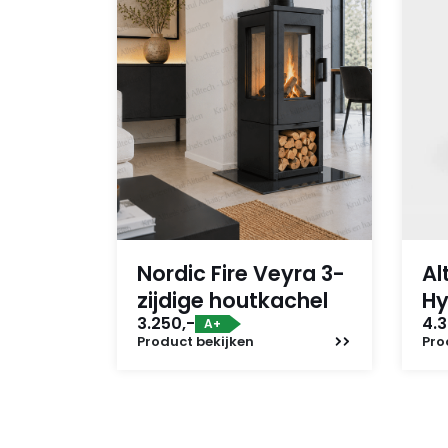
Nordic Fire Veyra 3-
Al
zijdige houtkachel
Hy
3.250,-
4.3
A+
Product
bekijken
Pro