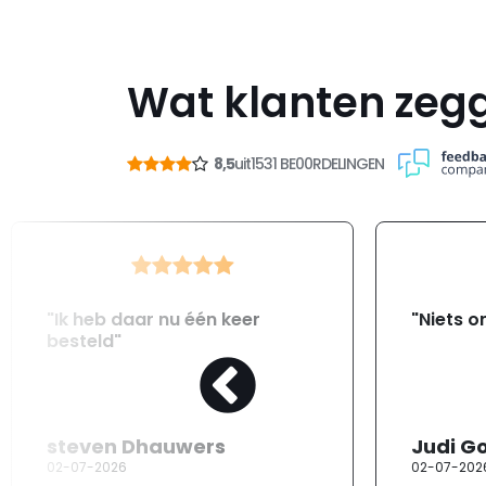
Wat klanten zeg
8,5
uit
1531 BE00RDELINGEN
"Ik heb daar nu één keer
"Niets o
besteld"
steven Dhauwers
Judi G
02-07-2026
02-07-202