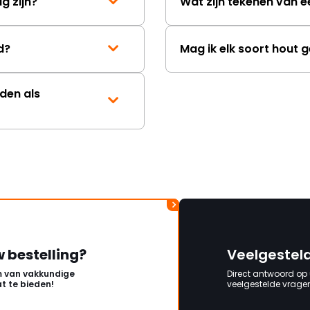
g zijn?
Wat zijn tekenen van 
d?
Mag ik elk soort hout 
den als
w bestelling?
Veelgestel
 van vakkundige
Direct antwoord op
t te bieden!
veelgestelde vragen 