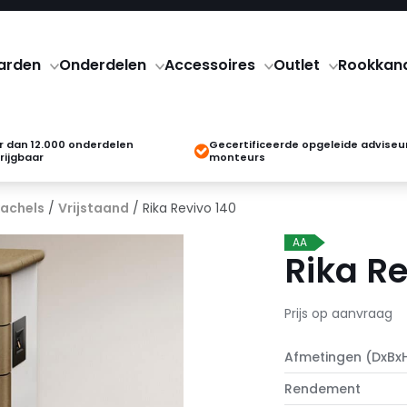
arden
Onderdelen
Accessoires
Outlet
Rookkan
 dan 12.000 onderdelen
Gecertificeerde opgeleide adviseu
rijgbaar
monteurs
kachels
/
Vrijstaand
/ Rika Revivo 140
AA
Rika Re
Prijs op aanvraag
Afmetingen (DxBx
Rendement