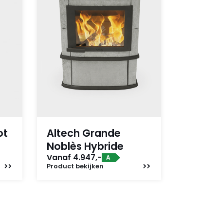
ot
Altech Grande
Noblès Hybride
Vanaf 4.947,-
A
Product
bekijken