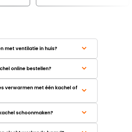
verloopt de communicatie
erg moeizaam; tussen de e-
mailwisselingen zit telkens
ongeveer een week. Hierdoor
duurt de afhandeling onnodig
lang. Ik hoop dat dit spoedig
wordt opgelost en dat ik op
korte termijn een nieuwe,
 met ventilatie in huis?
onbeschadigde achterwand
mag ontvangen."
chel online bestellen?
es verwarmen met één kachel of
n kachel schoonmaken?