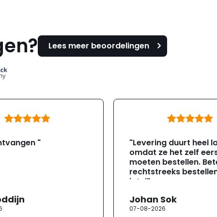
gen?
Lees meer beoordelingen
ntvangen "
"Levering duurt heel l
omdat ze het zelf eer
moeten bestellen. Bete
rechtstreeks bestellen
jotul"
oddijn
Johan Sok
6
07-08-2026