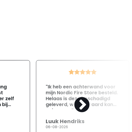
ang
"Ik heb een achterwand voor
st
mijn Nordic Fire Store besteld.
r zelf
Helaas is deze beschadigd
 bij
geleverd, wat uiteraard kan
gebeuren. Direct na
ontvangst heb ik contact
Luuk Hendriks
opgenomen met de
06-08-2026
klantenservice. Helaas