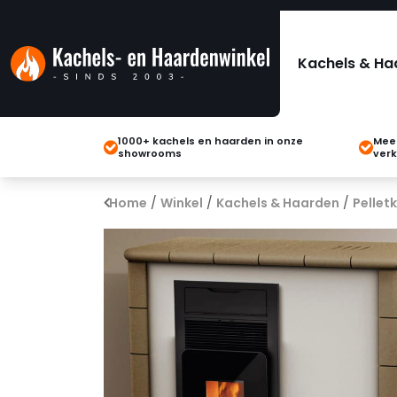
Kachels & Ha
1000+ kachels en haarden in onze
Meer
showrooms
verk
Home
/
Winkel
/
Kachels & Haarden
/
Pellet