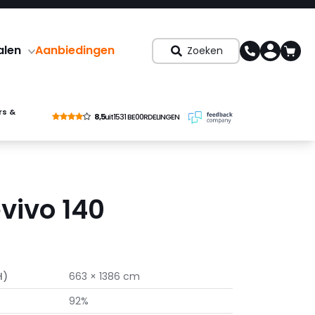
alen
Aanbiedingen
Zoeken
rs &
8,5
uit
1531 BE00RDELINGEN
vivo 140
H)
663 × 1386 cm
92%