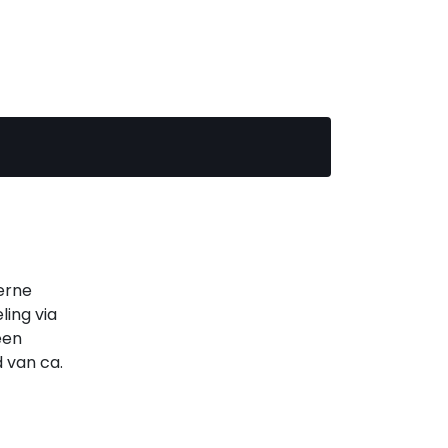
erne
ling via
een
 van ca.