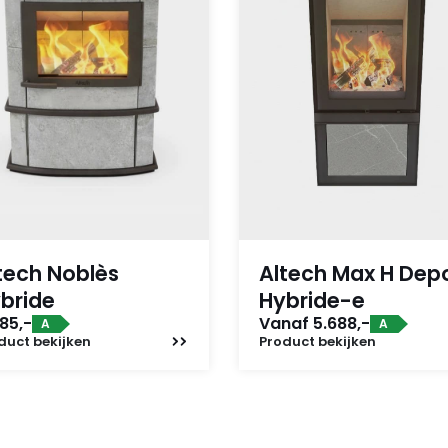
tech Noblès
Altech Max H Dep
bride
Hybride-e
85,-
Vanaf 5.688,-
A
A
duct
bekijken
Product
bekijken