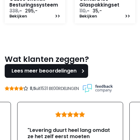
Besturingssysteem
Glaspakkingset
Oorspronkelijke
Huidige
Oorspronkelijke
Huidige
338,-
295,-
110,-
35,-
Bekijken
prijs
prijs
Bekijken
prijs
prijs
was:
is:
was:
is:
338,-.
295,-.
110,-.
35,-.
Wat klanten zeggen?
Lees meer beoordelingen
8,5
uit
1531 BE00RDELINGEN
"Levering duurt heel lang omdat
ze het zelf eerst moeten