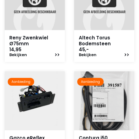
Reny Zwenkwiel
Altech Torus
Ø75mm
Bodemsteen
14,95
45,-
Bekijken
Bekijken
Aanbieding
Aanbieding
Gazco eReflex
Contura i50