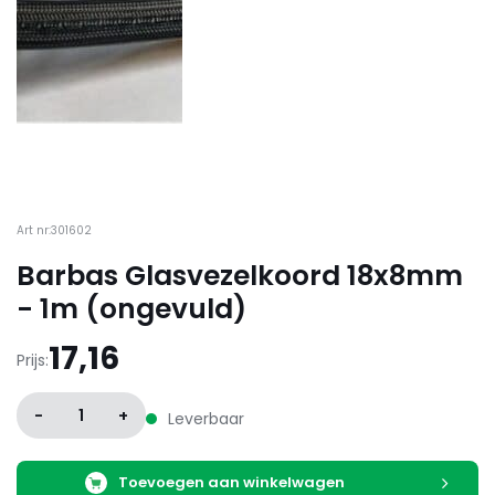
Art nr:301602
Barbas Glasvezelkoord 18x8mm
- 1m (ongevuld)
17,16
Prijs:
-
1
+
Leverbaar
Toevoegen aan winkelwagen