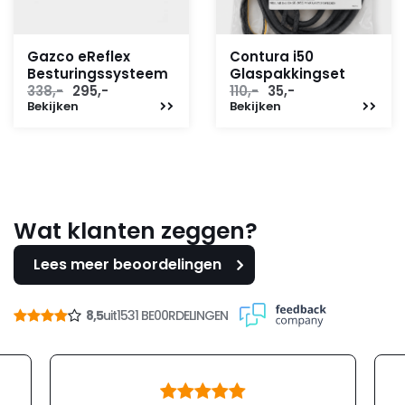
Gazco eReflex
Contura i50
Besturingssysteem
Glaspakkingset
Oorspronkelijke
Huidige
Oorspronkelijke
Huidige
338,-
295,-
110,-
35,-
Bekijken
prijs
prijs
Bekijken
prijs
prijs
was:
is:
was:
is:
338,-.
295,-.
110,-.
35,-.
Wat klanten zeggen?
Lees meer beoordelingen
8,5
uit
1531 BE00RDELINGEN